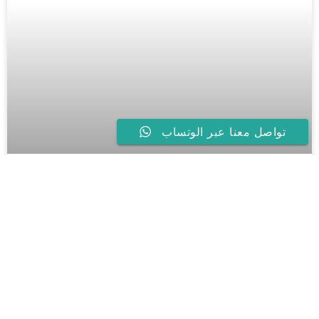
تواصل معنا عبر الوتساب
أفضل جولات سياحية في
سويسرا للمسافرين العرب لعام
2026
اكتشف سحر جبال الألب واحجز جولات سياحية في سويسرا مع
سواق خاص في سويسرا . اتصل الآن: 0031638154776
READ MORE »