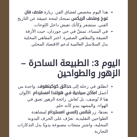
هذا اليوم مخصص لعشاق الفن. زيارة
متحف فان
غوخ
ومتحف الريكس
تمنحك لمحة عميقة عن التاريخ
الفني. ستشعر وكأنك تعيش داخل اللوحات.
في المساء، تمشَّ في حي جوردان، حيث الأزقة
الضيقة والمقاهي الصغيرة. اختر المقاهي المحلية
بدل السلاسل العالمية لدعم الاقتصاد المحلي.
اليوم 3: الطبيعة الساحرة –
الزهور والطواحين
انطلق في رحلة إلى
حدائق كوكينهوف
، واحدة من
أجمل
اماكن سياحية في هولندا امستردام
. الألوان
هنا لا تُوصف، بل تُعاش. رائحة الزهور تعبق في
الهواء، والمشهد يبدو كأنه حلم.
بعدها، زر
شانس زانسي امستردام
لمشاهدة
الطواحين التقليدية. تعرّف على الحرف اليدوية
المحلية، واشترِ منتجات مصنوعة يدويًا بدل التذكارات
التجارية.