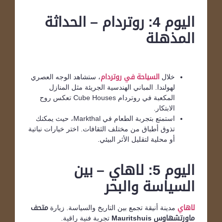
اليوم 4: روتردام – الحداثة
المذهلة
خلال
السياحة في روتردام
، ستشاهد الوجه العصري
لهولندا. المباني الهندسية الجريئة مثل المنازل
المكعبة في روتردام Cube Houses تعكس روح
الابتكار.
استمتع بتجربة الطعام في Markthal، حيث يمكنك
تذوق أطباق من مختلف الثقافات. اختر خيارات نباتية
أو محلية لتقليل الأثر البيئي.
اليوم 5: لاهاي – بين
السياسة والبحر
لاهاي
مدينة أنيقة تجمع بين التاريخ والسياسة. زيارة
متحف
ماورتشهاوس
Mauritshuis
تجربة فنية راقية.