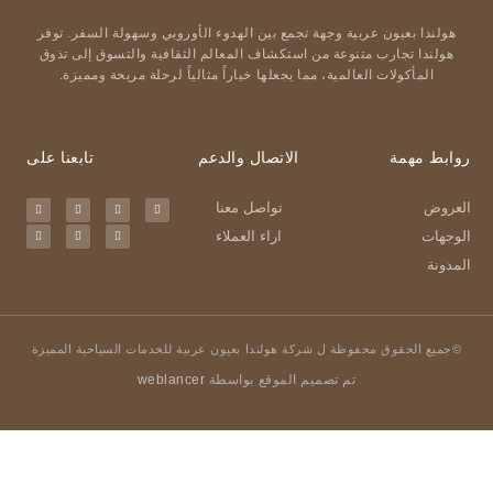
هولندا بعيون عربية وجهة تجمع بين الهدوء الأوروبي وسهولة السفر. توفر
هولندا تجارب متنوعة من استكشاف المعالم الثقافية والتسوق إلى تذوق
المأكولات العالمية، مما يجعلها خياراً مثالياً لرحلة مريحة ومميزة.
روابط مهمة
الاتصال والدعم
تابعنا على
العروض
تواصل معنا
الوجهات
اراء العملاء
المدونة
©جميع الحقوق محفوظة ل شركة هولندا بعيون عربية للخدمات السياحية المميزة
تم تصميم الموقع بواسطة
weblancer