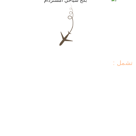
تشمل :
• استقبال وتوديع من المطار
• إقامة 7 ليالٍ في فندق 4 نجوم
3.أيام جولات سياحية في امستردام بسيارة خاصة