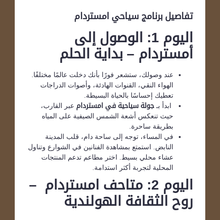
تفاصيل برنامج سياحي امستردام
اليوم 1: الوصول إلى
أمستردام – بداية الحلم
عند وصولك، ستشعر فورًا بأنك دخلت عالمًا مختلفًا.
الهواء النقي، القنوات الهادئة، وأصوات الدراجات
تعطيك إحساسًا بالحياة البسيطة.
ابدأ بـ
جولة سياحية في امستردام
عبر القارب،
حيث تنعكس أشعة الشمس الصيفية على المياه
بطريقة ساحرة.
في المساء، توجه إلى ساحة دام، قلب المدينة
النابض. استمتع بمشاهدة الفنانين في الشوارع وتناول
عشاء محلي بسيط. اختر مطاعم تدعم المنتجات
المحلية لتجربة أكثر استدامة.
اليوم 2: متاحف امستردام –
روح الثقافة الهولندية