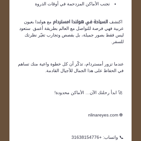
تجنب الأماكن المزدحمة في أوقات الذروة
اكتشف
السياحة في هولندا امستردام
مع هولندا بعيون
عربية فهي فرصة للتواصل مع العالم بطريقة أعمق. ستعود
ليس فقط بصور جميلة، بل بقصص وتجارب تغيّر نظرتك
للسفر.
عندما تزور أمستردام، تذكّر أن كل خطوة واعية منك تساهم
في الحفاظ على هذا الجمال للأجيال القادمة.
🚀 ابدأ رحلتك الآن… الأماكن محدودة!
🌐 nlinareyes.com
📞 واتساب: +31638154776