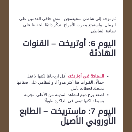
ثم توجه إلى شاطئ سخيفننجن. امشِ حافي القدمين على
الرمال، واستمتع بصوت الأمواج. تذكّر دائمًا الحفاظ على
نظافة الشاطئ.
اليوم 6: أوتريخت – القنوات
الهادئة
السياحة في أوتريخت
أقل ازدحامًا لكنها لا تقل
جمالًا. القنوات هنا أكثر هدوءًا، والمقاهي على ضفافها
تمنحك لحظات تأمل.
اصعد برج دوم لتشاهد المدينة من الأعلى. تجربة
بسيطة لكنها تبقى في الذاكرة طويلًا.
اليوم 7: ماستريخت – الطابع
الأوروبي الأصيل