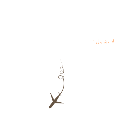
• برنامج متكامل يشمل أهم اماكن السياحة في
امستردام
لا تشمل :
تذاكر الطيران