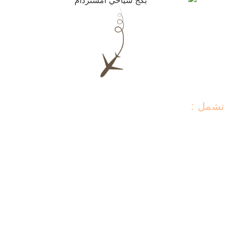
تشمل :
• استقبال وتوديع من المطار
• إقامة 7 ليالٍ في فندق 4 نجوم
3.أيام جولات سياحية في امستردام بسيارة خاصة