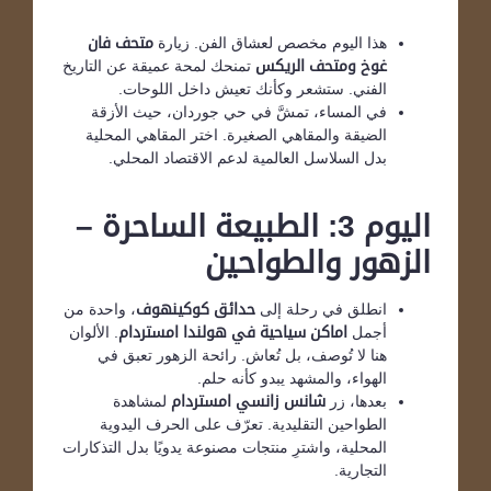
هذا اليوم مخصص لعشاق الفن. زيارة
متحف فان
غوخ
ومتحف الريكس
تمنحك لمحة عميقة عن التاريخ
الفني. ستشعر وكأنك تعيش داخل اللوحات.
في المساء، تمشَّ في حي جوردان، حيث الأزقة
الضيقة والمقاهي الصغيرة. اختر المقاهي المحلية
بدل السلاسل العالمية لدعم الاقتصاد المحلي.
اليوم 3: الطبيعة الساحرة –
الزهور والطواحين
انطلق في رحلة إلى
حدائق كوكينهوف
، واحدة من
أجمل
اماكن سياحية في هولندا امستردام
. الألوان
هنا لا تُوصف، بل تُعاش. رائحة الزهور تعبق في
الهواء، والمشهد يبدو كأنه حلم.
بعدها، زر
شانس زانسي امستردام
لمشاهدة
الطواحين التقليدية. تعرّف على الحرف اليدوية
المحلية، واشترِ منتجات مصنوعة يدويًا بدل التذكارات
التجارية.