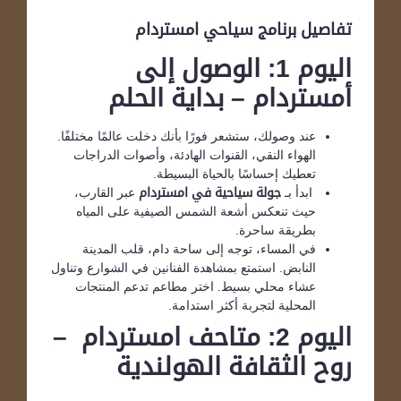
تفاصيل برنامج سياحي امستردام
اليوم 1: الوصول إلى
أمستردام – بداية الحلم
عند وصولك، ستشعر فورًا بأنك دخلت عالمًا مختلفًا.
الهواء النقي، القنوات الهادئة، وأصوات الدراجات
تعطيك إحساسًا بالحياة البسيطة.
ابدأ بـ
جولة سياحية في امستردام
عبر القارب،
حيث تنعكس أشعة الشمس الصيفية على المياه
بطريقة ساحرة.
في المساء، توجه إلى ساحة دام، قلب المدينة
النابض. استمتع بمشاهدة الفنانين في الشوارع وتناول
عشاء محلي بسيط. اختر مطاعم تدعم المنتجات
المحلية لتجربة أكثر استدامة.
اليوم 2: متاحف امستردام –
روح الثقافة الهولندية