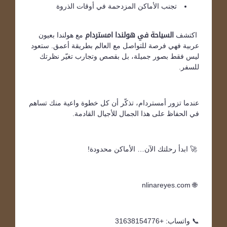
تجنب الأماكن المزدحمة في أوقات الذروة
اكتشف
السياحة في هولندا امستردام
مع هولندا بعيون
عربية فهي فرصة للتواصل مع العالم بطريقة أعمق. ستعود
ليس فقط بصور جميلة، بل بقصص وتجارب تغيّر نظرتك
للسفر.
عندما تزور أمستردام، تذكّر أن كل خطوة واعية منك تساهم
في الحفاظ على هذا الجمال للأجيال القادمة.
🚀 ابدأ رحلتك الآن… الأماكن محدودة!
🌐 nlinareyes.com
📞 واتساب: +31638154776