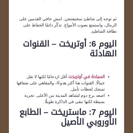
ثم توجه إلى شاطئ سخيفننجن. امشِ حافي القدمين على
الرمال، واستمتع بصوت الأمواج. تذكّر دائمًا الحفاظ على
نظافة الشاطئ.
اليوم 6: أوتريخت – القنوات
الهادئة
السياحة في أوتريخت
أقل ازدحامًا لكنها لا تقل
جمالًا. القنوات هنا أكثر هدوءًا، والمقاهي على ضفافها
تمنحك لحظات تأمل.
اصعد برج دوم لتشاهد المدينة من الأعلى. تجربة
بسيطة لكنها تبقى في الذاكرة طويلًا.
اليوم 7: ماستريخت – الطابع
الأوروبي الأصيل