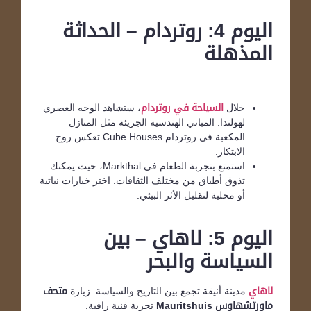
اليوم 4: روتردام – الحداثة
المذهلة
خلال
السياحة في روتردام
، ستشاهد الوجه العصري
لهولندا. المباني الهندسية الجريئة مثل المنازل
المكعبة في روتردام Cube Houses تعكس روح
الابتكار.
استمتع بتجربة الطعام في Markthal، حيث يمكنك
تذوق أطباق من مختلف الثقافات. اختر خيارات نباتية
أو محلية لتقليل الأثر البيئي.
اليوم 5: لاهاي – بين
السياسة والبحر
لاهاي
مدينة أنيقة تجمع بين التاريخ والسياسة. زيارة
متحف
ماورتشهاوس
Mauritshuis
تجربة فنية راقية.