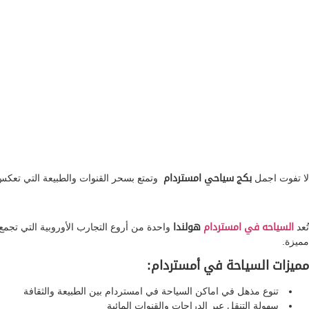
لا تفوت اجمل
بكج سياحي امستردام
وتمتع بسحر القنوات والطبيعة التي تعكس أ
تُعد
السياحه في امستردام
هولندا
واحدة من أروع التجارب الأوروبية التي تجمع ب
مميزة.
مميزات السياحة في أمستردام:
تنوع مذهل في اماكن السياحة في امستردام بين الطبيعة والثقافة
سهولة التنقل عبر الدراجات والقنوات المائية