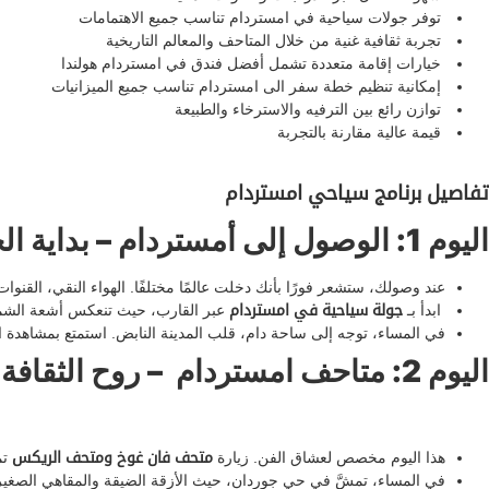
توفر جولات سياحية في امستردام تناسب جميع الاهتمامات
تجربة ثقافية غنية من خلال المتاحف والمعالم التاريخية
خيارات إقامة متعددة تشمل أفضل فندق في امستردام هولندا
إمكانية تنظيم خطة سفر الى امستردام تناسب جميع الميزانيات
توازن رائع بين الترفيه والاسترخاء والطبيعة
قيمة عالية مقارنة بالتجربة
تفاصيل برنامج سياحي امستردام
اليوم 1: الوصول إلى أمستردام – بداية الحلم
عند وصولك، ستشعر فورًا بأنك دخلت عالمًا مختلفًا. الهواء النقي، القنوا
ابدأ بـ
جولة سياحية في امستردام
عبر القارب، حيث تنعكس أشعة الشمس
في المساء، توجه إلى ساحة دام، قلب المدينة النابض. استمتع بمشاهدة ا
اليوم 2: متاحف امستردام – روح الثقافة الهولندية
هذا اليوم مخصص لعشاق الفن. زيارة
متحف فان غوخ
ومتحف الريكس
تم
في المساء، تمشَّ في حي جوردان، حيث الأزقة الضيقة والمقاهي الصغيرة.