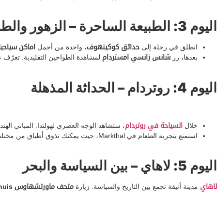
اليوم 3: الطبيعة الساحرة – الزهور والطواحين
انطلق في رحلة إلى
حدائق كوكينهوف
، واحدة من أجمل
اماكن سياحي
بعدها، زر
شانس زانسي امستردام
لمشاهدة الطواحين التقليدية. تعرّف عل
اليوم 4: روتردام – الحداثة المذهلة
خلال
السياحة في روتردام
، ستشاهد الوجه العصري لهولندا. المباني الهندسية الجريئة مث
استمتع بتجربة الطعام في Markthal، حيث يمكنك تذوق أطباق من مختلف الثقافات. اختر خيارات نباتية أو محلية لتقليل الأثر البيئي.
اليوم 5: لاهاي – بين السياسة والبحر
لاهاي
مدينة أنيقة تجمع بين التاريخ والسياسة. زيارة
متحف
ماورتشهاوس
Mauritshuis