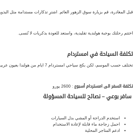
قبل المغادرة، قم بزيارة سوق الزهور العائم. اشترِ تذكارات مستدامة مثل البذور 
اختتم رحلتك بوجبة هولندية تقليدية، واستعد للعودة بذكريات لا تُنسى.
تكلفة السياحة في امستردام
تختلف حسب الموسم، لكن بكج سياحي امستردام 7 ايام من هولندا بعيون عربية –
تكلفة السفر الى امستردام أسبوع
: 2600 يورو
سافر بوعي – نصائح للسياحة المسؤولة
استخدم الدراجة أو المشي بدل السيارات
احمل زجاجة ماء قابلة لإعادة الاستخدام
ادعم المتاجر المحلية