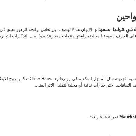
ة في هولندا امستردام
. الألوان هنا لا تُوصف، بل تُعاش. رائحة الزهور تعبق في 
ى الحرف اليدوية المحلية، واشترِ منتجات مصنوعة يدويًا بدل التذكارات التجاري
ل المنازل المكعبة في روتردام Cube Houses تعكس روح الابتكار.
تجربة فنية راقية.