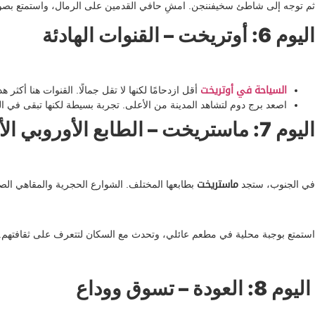
ثم توجه إلى شاطئ سخيفننجن. امشِ حافي القدمين على الرمال، واستمتع بصوت ا
اليوم 6: أوتريخت – القنوات الهادئة
السياحة في أوتريخت
أقل ازدحامًا لكنها لا تقل جمالًا. القنوات هنا أكث
اصعد برج دوم لتشاهد المدينة من الأعلى. تجربة بسيطة لكنها تبقى في الذ
اليوم 7: ماستريخت – الطابع الأوروبي الأصيل
في الجنوب، ستجد
ماستريخت
بطابعها المختلف. الشوارع الحجرية والمقاهي ال
استمتع بوجبة محلية في مطعم عائلي، وتحدث مع السكان لتتعرف على ثقافتهم.
اليوم 8: العودة – تسوق ووداع