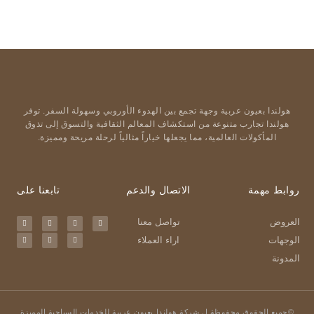
هولندا بعيون عربية وجهة تجمع بين الهدوء الأوروبي وسهولة السفر. توفر
هولندا تجارب متنوعة من استكشاف المعالم الثقافية والتسوق إلى تذوق
المأكولات العالمية، مما يجعلها خياراً مثالياً لرحلة مريحة ومميزة.
روابط مهمة
الاتصال والدعم
تابعنا على
العروض
تواصل معنا
الوجهات
اراء العملاء
المدونة
©جميع الحقوق محفوظة ل شركة هولندا بعيون عربية للخدمات السياحية المميزة