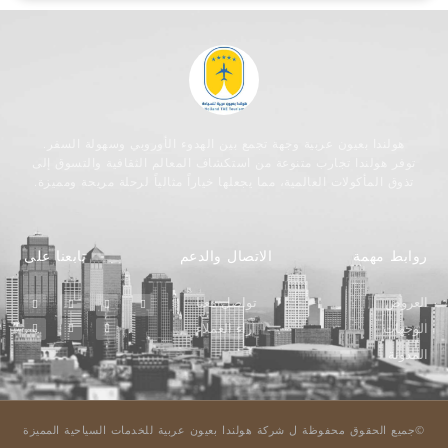
هولندا بعيون عربية وجهة تجمع بين الهدوء الأوروبي وسهولة السفر.
توفر هولندا تجارب متنوعة من استكشاف المعالم الثقافية والتسوق إلى
تذوق المأكولات العالمية، مما يجعلها خياراً مثالياً لرحلة مريحة ومميزة.
روابط مهمة
الاتصال والدعم
تابعنا على
العروض
تواصل معنا
الوجهات
اراء العملاء
المدونة
©جميع الحقوق محفوظة ل شركة هولندا بعيون عربية للخدمات السياحية المميزة