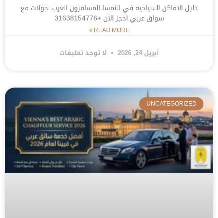
دليل الاماكن السياحيه في النمسا المسافرون العرب: جولات مع
سواق عربي احجز الآن +31638154776
READ MORE »
أبريل 24, 2026
لا توجد تعليقات
UNCATEGORIZED