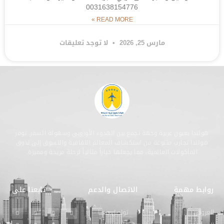
0031638154776
READ MORE »
مارس 25, 2026
لا توجد تعليقات
هولندا بعيون عربية وجهة تجمع بين الهدوء الأوروبي وسهولة السفر. توفر
هولندا تجارب متنوعة من استكشاف المعالم الثقافية والتسوق إلى تذوق
المأكولات العالمية، مما يجعلها خياراً مثالياً لرحلة مريحة ومميزة.
روابط مهمة
الاتصال والدعم
تابعنا على
العروض
تواصل معنا