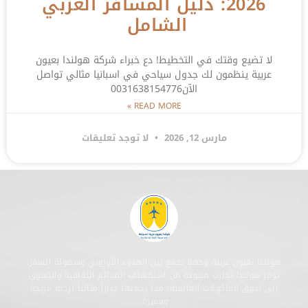
2026: دليل المسافر العربي
الشامل
لا تضيع وقتك في التخطيط! دع خبراء شركة هولندا بعيون
عربية ينظمون لك جدول سياحي في اسبانيا مثالي تواصل
الآن0031638154776
READ MORE »
مارس 12, 2026
لا توجد تعليقات
هولندا بعيون عربية وجهة تجمع بين الهدوء الأوروبي وسهولة السفر.
توفر هولندا تجارب متنوعة من استكشاف المعالم الثقافية والتسوق
إلى تذوق المأكولات العالمية، مما يجعلها خياراً مثالياً لرحلة مريحة
ومميزة.