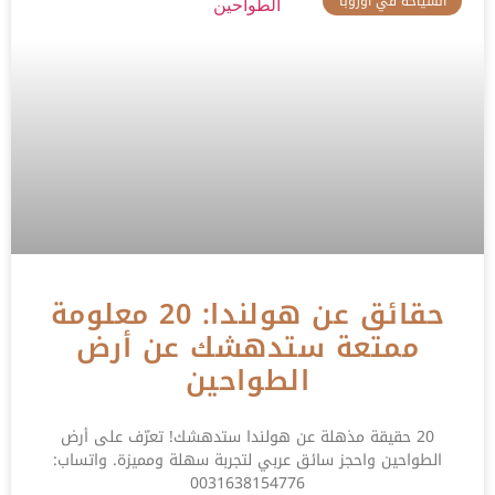
السياحة في اوروبا
حقائق عن هولندا: 20 معلومة
ممتعة ستدهشك عن أرض
الطواحين
20 حقيقة مذهلة عن هولندا ستدهشك! تعرّف على أرض
الطواحين واحجز سائق عربي لتجربة سهلة ومميزة. واتساب:
0031638154776