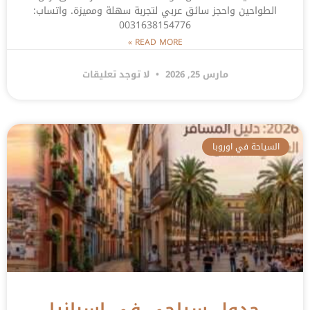
الطواحين واحجز سائق عربي لتجربة سهلة ومميزة. واتساب:
0031638154776
READ MORE »
مارس 25, 2026
لا توجد تعليقات
السياحة في اوروبا
جدول سياحي في اسبانيا