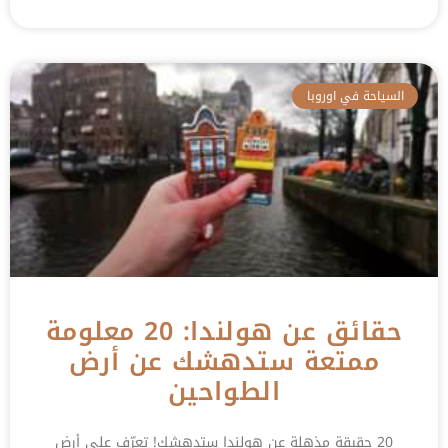
السياحة في اوروبا
حقائق عن هولندا: 20 معلومة
ممتعة ستدهشك عن أرض
الطواحين
20 حقيقة مذهلة عن هولندا ستدهشك! تعرّف على أرض