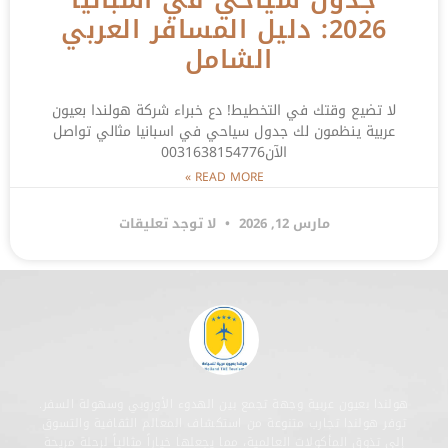
2026: دليل المسافر العربي
الشامل
لا تضيع وقتك في التخطيط! دع خبراء شركة هولندا بعيون
عربية ينظمون لك جدول سياحي في اسبانيا مثالي تواصل
الآن0031638154776
READ MORE »
مارس 12, 2026
لا توجد تعليقات
هولندا بعيون عربية وجهة تجمع بين الهدوء الأوروبي وسهولة السفر.
توفر هولندا تجارب متنوعة من استكشاف المعالم الثقافية والتسوق
إلى تذوق المأكولات العالمية، مما يجعلها خياراً مثالياً لرحلة مريحة