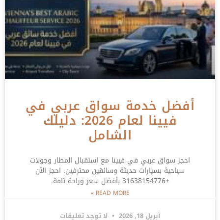
أفضل خدمة سواق عربي في
فيينا لعام 2026: دليلك
الشامل
احجز سواق عربي في فيينا مع استقبال المطار وجولات
سياحية بسيارات حديثة وسائقين محترفين. احجز الآن
+31638154776 بأفضل سعر وراحة تامة.
READ MORE »
أبريل 18, 2026
لا توجد تعليقات