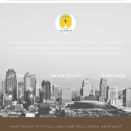
هولندا بعيون عربية وجهة تجمع بين الهدوء الأوروبي وسهولة السفر. توفر
هولندا تجارب متنوعة من استكشاف المعالم الثقافية والتسوق إلى تذوق
المأكولات العالمية، مما يجعلها خياراً مثالياً لرحلة مريحة ومميزة.
روابط مهمة
الاتصال والدعم
تابعنا على
العروض
تواصل معنا
الوجهات
اراء العملاء
المدونة
©جميع الحقوق محفوظة ل شركة هولندا بعيون عربية للخدمات السياحية المميزة