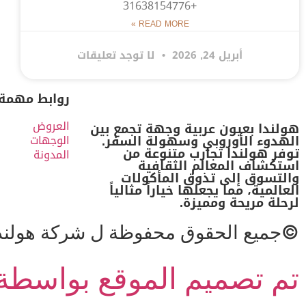
+31638154776
READ MORE »
أبريل 24, 2026
لا توجد تعليقات
روابط مهمة
العروض
هولندا بعيون عربية وجهة تجمع بين
الهدوء الأوروبي وسهولة السفر.
الوجهات
توفر هولندا تجارب متنوعة من
المدونة
استكشاف المعالم الثقافية
والتسوق إلى تذوق المأكولات
العالمية، مما يجعلها خياراً مثالياً
لرحلة مريحة ومميزة.
©جميع الحقوق محفوظة ل شركة هولندا 
تم تصميم الموقع بواسطة