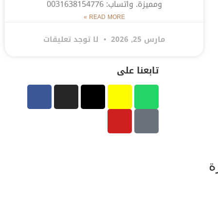
ومميزة. واتساب: 0031638154776
READ MORE »
مارس 25, 2026
لا توجد تعليقات
تابعنا على
ة