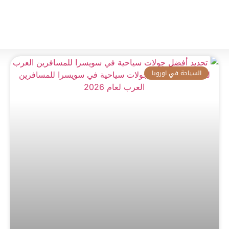
فنادق هولندا
العروض
اراء العملاء
من نحن
السياحة في اوروبا