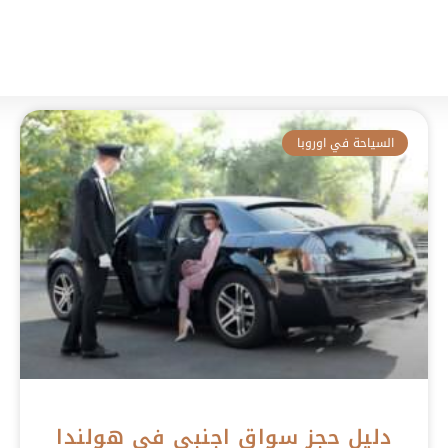
فنادق هولندا
العروض
اراء العملاء
من 
السياحة في اوروبا
دليل حجز سواق اجنبي في هولندا