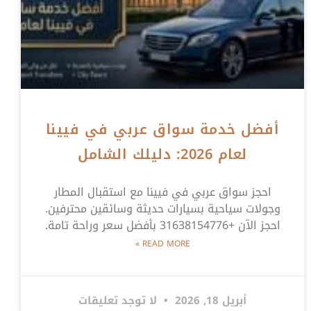
أفضل خدمة سواق عربي في فيينا
لعام 2026: دليلك الشامل
احجز سواق عربي في فيينا مع استقبال المطار
وجولات سياحية بسيارات حديثة وسائقين محترفين.
احجز الآن +31638154776 بأفضل سعر وراحة تامة.
READ MORE »
أبريل 18, 2026
لا توجد تعليقات