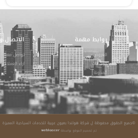
روابط مهمة
الاتصال و
العروض
تواصل معنا
الوجهات
اراء العملاء
المدونة
©جميع الحقوق محفوظة ل شركة هولندا بعيون عربية للخدمات السياحية المميزة
تم تصميم الموقع بواسطة
weblancer