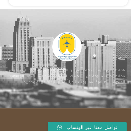
هولندا بعيون عربية وجهة تجمع بين الهدوء الأوروبي وسهولة السفر. توفر
هولندا تجارب متنوعة من استكشاف المعالم الثقافية والتسوق إلى تذوق
المأكولات العالمية، مما يجعلها خياراً مثالياً لرحلة مريحة ومميزة.
تواصل معنا عبر الوتساب