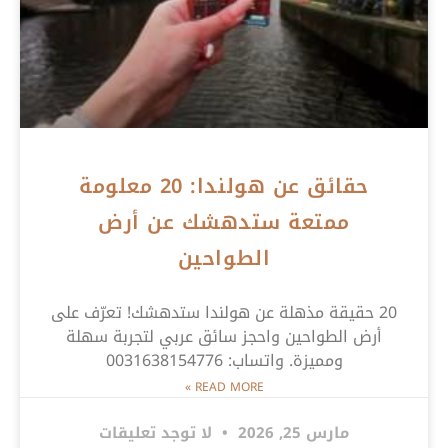
حقائق عن هولندا: 20 معلومة
ممتعة ستدهشك عن أرض
الطواحين
20 حقيقة مذهلة عن هولندا ستدهشك! تعرّف على
أرض الطواحين واحجز سائق عربي لتجربة سهلة
ومميزة. واتساب: 0031638154776
READ MORE »
مارس 25, 2026
لا توجد تعليقات