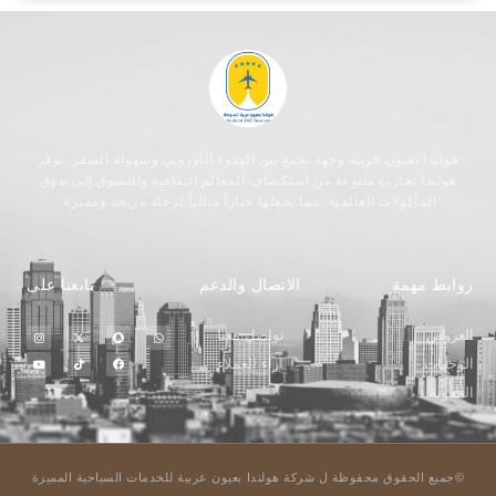
هولندا بعيون عربية وجهة تجمع بين الهدوء الأوروبي وسهولة السفر. توفر
هولندا تجارب متنوعة من استكشاف المعالم الثقافية والتسوق إلى تذوق
المأكولات العالمية، مما يجعلها خياراً مثالياً لرحلة مريحة ومميزة.
روابط مهمة
الاتصال والدعم
تابعنا على
العروض
تواصل معنا
الوجهات
اراء العملاء
المدونة
©جميع الحقوق محفوظة ل شركة هولندا بعيون عربية للخدمات السياحية المميزة