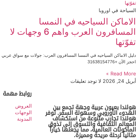
السياحة في اوروبا
الاماكن السياحيه في النمسا
المسافرون العرب واهم 6 وجهات لا
تفوّتها
دليل الاماكن السياحيه في النمسا المسافرون العرب: جولات مع سواق عربي
احجز الآن +31638154776
Read More »
أبريل 24, 2026
لا توجد تعليقات
روابط مهمة
العروض
هولندا بعيون عربية وجهة تجمع بين
الهدوء الأوروبي وسهولة السفر. توفر
الوجهات
هولندا تجارب متنوعة من استكشاف
المدونة
المعالم الثقافية والتسوق إلى تذوق
المأكولات العالمية، مما يجعلها خياراً
مثالياً لرحلة مريحة ومميزة.