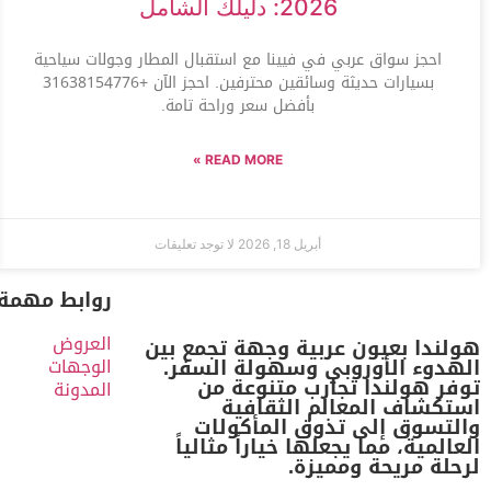
2026: دليلك الشامل
احجز سواق عربي في فيينا مع استقبال المطار وجولات سياحية
بسيارات حديثة وسائقين محترفين. احجز الآن +31638154776
بأفضل سعر وراحة تامة.
READ MORE »
أبريل 18, 2026
لا توجد تعليقات
روابط مهمة
العروض
هولندا بعيون عربية وجهة تجمع بين
الهدوء الأوروبي وسهولة السفر.
الوجهات
توفر هولندا تجارب متنوعة من
المدونة
استكشاف المعالم الثقافية
والتسوق إلى تذوق المأكولات
العالمية، مما يجعلها خياراً مثالياً
لرحلة مريحة ومميزة.