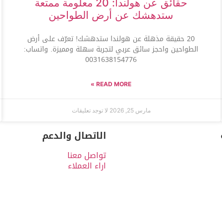
حقائق عن هولندا: 20 معلومة ممتعة
ستدهشك عن أرض الطواحين
20 حقيقة مذهلة عن هولندا ستدهشك! تعرّف على أرض
الطواحين واحجز سائق عربي لتجربة سهلة ومميزة. واتساب:
0031638154776
READ MORE »
مارس 25, 2026
لا توجد تعليقات
الاتصال والدعم
تواصل معنا
اراء العملاء