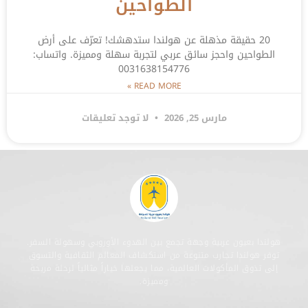
الطواحين
20 حقيقة مذهلة عن هولندا ستدهشك! تعرّف على أرض
الطواحين واحجز سائق عربي لتجربة سهلة ومميزة. واتساب:
0031638154776
READ MORE »
مارس 25, 2026
لا توجد تعليقات
هولندا بعيون عربية وجهة تجمع بين الهدوء الأوروبي وسهولة السفر.
توفر هولندا تجارب متنوعة من استكشاف المعالم الثقافية والتسوق
إلى تذوق المأكولات العالمية، مما يجعلها خياراً مثالياً لرحلة مريحة
ومميزة.