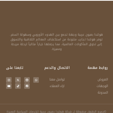
هولندا بعيون عربية وجهة تجمع بين الهدوء الأوروبي وسهولة السفر.
توفر هولندا تجارب متنوعة من استكشاف المعالم الثقافية والتسوق
إلى تذوق المأكولات العالمية، مما يجعلها خياراً مثالياً لرحلة مريحة
ومميزة.
روابط مهمة
الاتصال والدعم
تابعنا على
العروض
تواصل معنا
الوجهات
اراء العملاء
المدونة
©جميع الحقوق محفوظة ل شركة هولندا بعيون عربية للخدمات السياحية المميزة