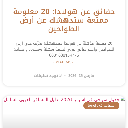
حقائق عن هولندا: 20 معلومة
ممتعة ستدهشك عن أرض
الطواحين
20 حقيقة مذهلة عن هولندا ستدهشك! تعرّف على أرض
الطواحين واحجز سائق عربي لتجربة سهلة ومميزة. واتساب:
0031638154776
READ MORE »
مارس 25, 2026
لا توجد تعليقات
السياحة في اوروبا