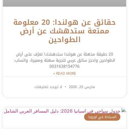
حقائق عن هولندا: 20 معلومة
ممتعة ستدهشك عن أرض
الطواحين
20 حقيقة مذهلة عن هولندا ستدهشك! تعرّف على أرض
الطواحين واحجز سائق عربي لتجربة سهلة ومميزة. واتساب:
0031638154776
READ MORE »
مارس 25, 2026
لا توجد تعليقات
السياحة في اوروبا