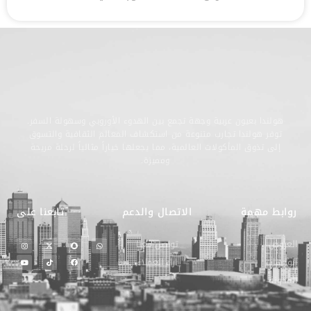
هولندا بعيون عربية وجهة تجمع بين الهدوء الأوروبي وسهولة السفر.
توفر هولندا تجارب متنوعة من استكشاف المعالم الثقافية والتسوق
إلى تذوق المأكولات العالمية، مما يجعلها خياراً مثالياً لرحلة مريحة
ومميزة.
روابط مهمة
الاتصال والدعم
تابعنا على
العروض
تواصل معنا
الوجهات
اراء العملاء
المدونة