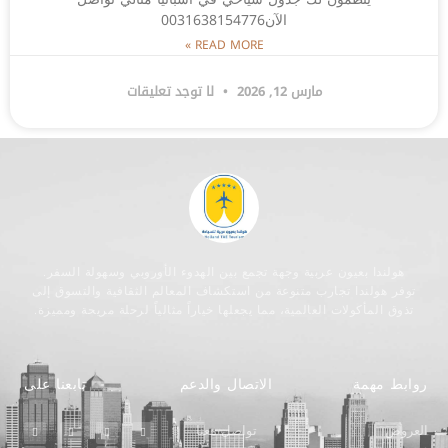
الآن0031638154776
READ MORE »
مارس 12, 2026
لا توجد تعليقات
هولندا بعيون عربية وجهة تجمع بين الهدوء الأوروبي وسهولة السفر.
توفر هولندا تجارب متنوعة من استكشاف المعالم الثقافية والتسوق إلى
تذوق المأكولات العالمية، مما يجعلها خياراً مثالياً لرحلة مريحة ومميزة.
روابط مهمة
الاتصال والدعم
تابعنا على
العروض
تواصل معنا