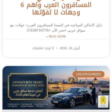
المسافرون العرب واهم 6
وجهات لا تفوّتها
دليل الاماكن السياحيه في النمسا المسافرون العرب: جولات مع
سواق عربي احجز الآن +31638154776
READ MORE »
أبريل 24, 2026
لا توجد تعليقات
UNCATEGORIZED