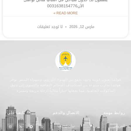
الآن0031638154776
READ MORE »
مارس 12, 2026
لا توجد تعليقات
هولندا بعيون عربية وجهة تجمع بين الهدوء الأوروبي وسهولة السفر. توفر
هولندا تجارب متنوعة من استكشاف المعالم الثقافية والتسوق إلى تذوق
المأكولات العالمية، مما يجعلها خياراً مثالياً لرحلة مريحة ومميزة.
روابط مهمة
الاتصال والدعم
تابعنا على
العروض
تواصل معنا