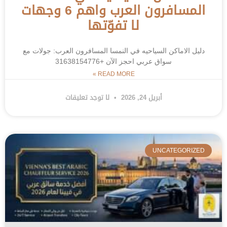
المسافرون العرب واهم 6 وجهات
لا تفوّتها
دليل الاماكن السياحيه في النمسا المسافرون العرب: جولات مع
سواق عربي احجز الآن +31638154776
READ MORE »
أبريل 24, 2026
لا توجد تعليقات
UNCATEGORIZED