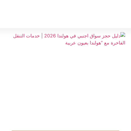
فنادق هولندا
العروض
اراء العملاء
من نحن