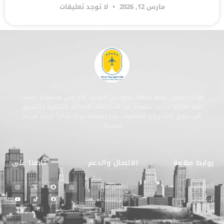
مارس 12, 2026
لا توجد تعليقات
هولندا بعيون عربية وجهة تجمع بين الهدوء الأوروبي وسهولة السفر.
توفر هولندا تجارب متنوعة من استكشاف المعالم الثقافية والتسوق
إلى تذوق المأكولات العالمية، مما يجعلها خياراً مثالياً لرحلة مريحة
ومميزة.
روابط مهمة
الاتصال والدعم
تابعنا على
العروض
تواصل معنا
الوجهات
اراء العملاء
المدونة