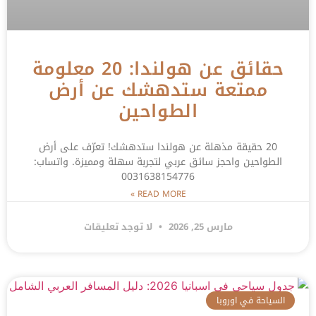
حقائق عن هولندا: 20 معلومة
ممتعة ستدهشك عن أرض
الطواحين
20 حقيقة مذهلة عن هولندا ستدهشك! تعرّف على أرض
الطواحين واحجز سائق عربي لتجربة سهلة ومميزة. واتساب:
0031638154776
READ MORE »
مارس 25, 2026
لا توجد تعليقات
السياحة في اوروبا