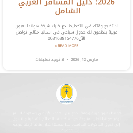
2026: دليل المسافر العربي
الشامل
لا تضيع وقتك في التخطيط! دع خبراء شركة هولندا بعيون
عربية ينظمون لك جدول سياحي في اسبانيا مثالي تواصل
الآن0031638154776
READ MORE »
مارس 12, 2026
لا توجد تعليقات
هولندا بعيون عربية وجهة تجمع بين الهدوء الأوروبي وسهولة السفر.
توفر هولندا تجارب متنوعة من استكشاف المعالم الثقافية والتسوق
إلى تذوق المأكولات العالمية، مما يجعلها خياراً مثالياً لرحلة مريحة
ومميزة.