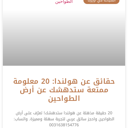
السياحة في اوروبا
حقائق عن هولندا: 20 معلومة
ممتعة ستدهشك عن أرض
الطواحين
20 حقيقة مذهلة عن هولندا ستدهشك! تعرّف على أرض
الطواحين واحجز سائق عربي لتجربة سهلة ومميزة. واتساب:
0031638154776