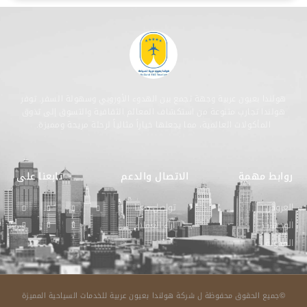
هولندا بعيون عربية وجهة تجمع بين الهدوء الأوروبي وسهولة السفر. توفر
هولندا تجارب متنوعة من استكشاف المعالم الثقافية والتسوق إلى تذوق
المأكولات العالمية، مما يجعلها خياراً مثالياً لرحلة مريحة ومميزة.
روابط مهمة
الاتصال والدعم
تابعنا على
العروض
تواصل معنا
الوجهات
اراء العملاء
المدونة
©جميع الحقوق محفوظة ل شركة هولندا بعيون عربية للخدمات السياحية المميزة