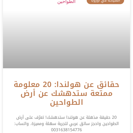
السياحة في اوروبا
حقائق عن هولندا: 20 معلومة
ممتعة ستدهشك عن أرض
الطواحين
20 حقيقة مذهلة عن هولندا ستدهشك! تعرّف على أرض
الطواحين واحجز سائق عربي لتجربة سهلة ومميزة. واتساب:
0031638154776