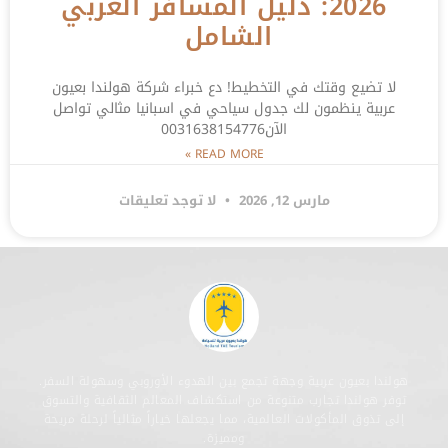
2026: دليل المسافر العربي
الشامل
لا تضيع وقتك في التخطيط! دع خبراء شركة هولندا بعيون
عربية ينظمون لك جدول سياحي في اسبانيا مثالي تواصل
الآن0031638154776
READ MORE »
مارس 12, 2026
لا توجد تعليقات
هولندا بعيون عربية وجهة تجمع بين الهدوء الأوروبي وسهولة السفر.
توفر هولندا تجارب متنوعة من استكشاف المعالم الثقافية والتسوق
إلى تذوق المأكولات العالمية، مما يجعلها خياراً مثالياً لرحلة مريحة
ومميزة.