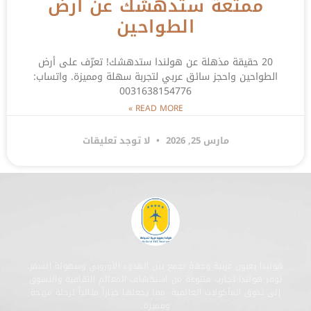
ممتعة ستدهشك عن أرض
الطواحين
20 حقيقة مذهلة عن هولندا ستدهشك! تعرّف على أرض
الطواحين واحجز سائق عربي لتجربة سهلة ومميزة. واتساب:
0031638154776
READ MORE »
مارس 25, 2026
لا توجد تعليقات
هولندا بعيون عربية وجهة تجمع بين الهدوء الأوروبي وسهولة السفر.
توفر هولندا تجارب متنوعة من استكشاف المعالم الثقافية والتسوق
إلى تذوق المأكولات العالمية، مما يجعلها خياراً مثالياً لرحلة مريحة
ومميزة.