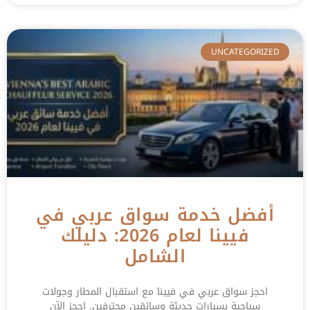
UNCATEGORIZED
أفضل خدمة سواق عربي في
فيينا لعام 2026: دليلك
الشامل
احجز سواق عربي في فيينا مع استقبال المطار وجولات
سياحية بسيارات حديثة وسائقين محترفين. احجز الآن