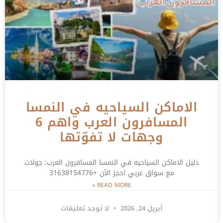
الاماكن السياحيه في النمسا
المسافرون العرب واهم 6
وجهات لا تفوّتها
دليل الاماكن السياحيه في النمسا المسافرون العرب: جولات
مع سواق عربي احجز الآن +31638154776
READ MORE »
أبريل 24, 2026
لا توجد تعليقات