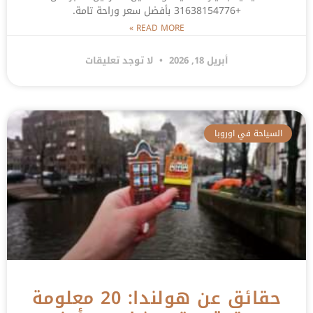
+31638154776 بأفضل سعر وراحة تامة.
READ MORE »
أبريل 18, 2026
لا توجد تعليقات
السياحة في اوروبا
حقائق عن هولندا: 20 معلومة