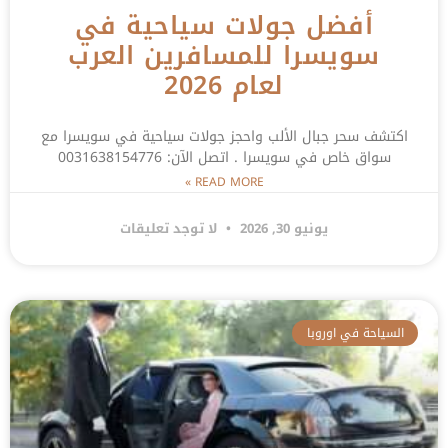
أفضل جولات سياحية في
سويسرا للمسافرين العرب
لعام 2026
اكتشف سحر جبال الألب واحجز جولات سياحية في سويسرا مع
سواق خاص في سويسرا . اتصل الآن: 0031638154776
READ MORE »
يونيو 30, 2026
لا توجد تعليقات
السياحة في اوروبا