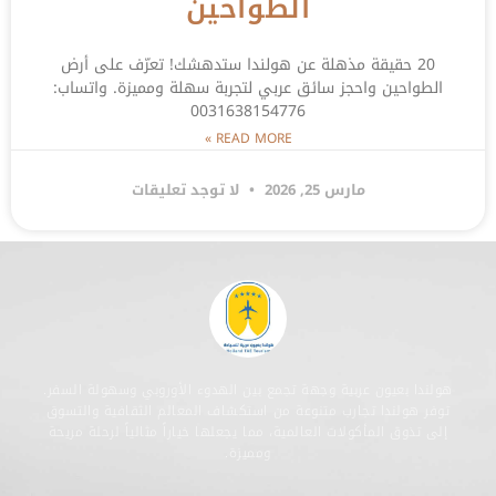
الطواحين
20 حقيقة مذهلة عن هولندا ستدهشك! تعرّف على أرض
الطواحين واحجز سائق عربي لتجربة سهلة ومميزة. واتساب:
0031638154776
READ MORE »
مارس 25, 2026
لا توجد تعليقات
هولندا بعيون عربية وجهة تجمع بين الهدوء الأوروبي وسهولة السفر.
توفر هولندا تجارب متنوعة من استكشاف المعالم الثقافية والتسوق
إلى تذوق المأكولات العالمية، مما يجعلها خياراً مثالياً لرحلة مريحة
ومميزة.