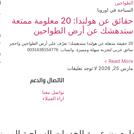
ا
السياحة في اوروبا
حقائق عن هولندا: 20 معلومة ممتعة
ا
ستدهشك عن أرض الطواحين
ل
ج
20 حقيقة مذهلة عن هولندا ستدهشك! تعرّف على أرض الطواحين واحجز
سائق عربي لتجربة سهلة ومميزة. واتساب: 0031638154776
»
Read More »
م
مارس 25, 2026
لا توجد تعليقات
الاتصال والدعم
تواصل معنا
اراء العملاء
بعيون عربية للخدمات السياحية المميز