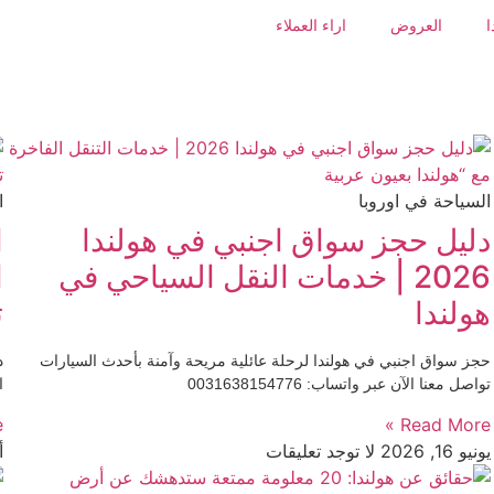
ا
العروض
اراء العملاء
السياحة في اوروبا
ا
دليل حجز سواق اجنبي في هولندا
ا
2026 | خدمات النقل السياحي في
هولندا
ت
حجز سواق اجنبي في هولندا لرحلة عائلية مريحة وآمنة بأحدث السيارات
د
تواصل معنا الآن عبر واتساب: 0031638154776
اح
»
Read More »
يونيو 16, 2026
لا توجد تعليقات
أب