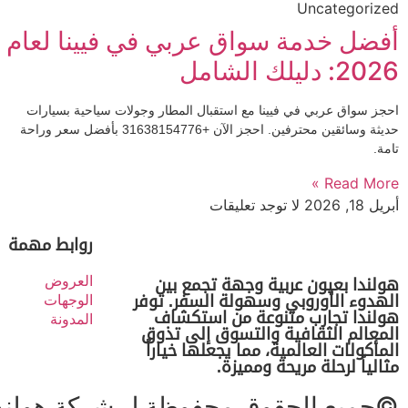
Uncategorized
أفضل خدمة سواق عربي في فيينا لعام
2026: دليلك الشامل
احجز سواق عربي في فيينا مع استقبال المطار وجولات سياحية بسيارات
حديثة وسائقين محترفين. احجز الآن +31638154776 بأفضل سعر وراحة
تامة.
Read More »
أبريل 18, 2026
لا توجد تعليقات
روابط مهمة
العروض
هولندا بعيون عربية وجهة تجمع بين
الهدوء الأوروبي وسهولة السفر. توفر
الوجهات
هولندا تجارب متنوعة من استكشاف
المدونة
المعالم الثقافية والتسوق إلى تذوق
المأكولات العالمية، مما يجعلها خياراً
مثالياً لرحلة مريحة ومميزة.
©جميع الحقوق محفوظة ل شركة هولندا 