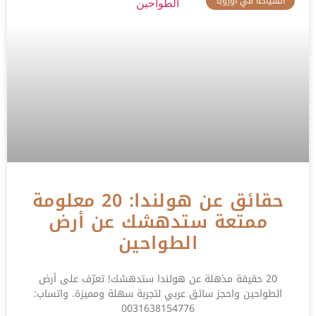
السياحة في اوروبا
حقائق عن هولندا: 20 معلومة
ممتعة ستدهشك عن أرض
الطواحين
20 حقيقة مذهلة عن هولندا ستدهشك! تعرّف على أرض
الطواحين واحجز سائق عربي لتجربة سهلة ومميزة. واتساب:
0031638154776