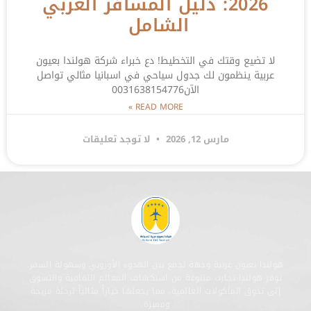
2026: دليل المسافر العربي
الشامل
لا تضيع وقتك في التخطيط! دع خبراء شركة هولندا بعيون
عربية ينظمون لك جدول سياحي في اسبانيا مثالي تواصل
الآن0031638154776
READ MORE »
مارس 12, 2026
لا توجد تعليقات
هولندا بعيون عربية وجهة تجمع بين الهدوء الأوروبي وسهولة السفر.
توفر هولندا تجارب متنوعة من استكشاف المعالم الثقافية والتسوق
إلى تذوق المأكولات العالمية، مما يجعلها خياراً مثالياً لرحلة مريحة
ومميزة.