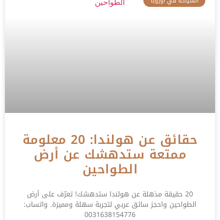
السياحة في اوروبا
حقائق عن هولندا: 20 معلومة
ممتعة ستدهشك عن أرض
الطواحين
20 حقيقة مذهلة عن هولندا ستدهشك! تعرّف على أرض
الطواحين واحجز سائق عربي لتجربة سهلة ومميزة. واتساب:
0031638154776