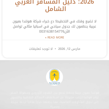
2026: دليل المسافر العربي
الشامل
لا تضيع وقتك في التخطيط! دع خبراء شركة هولندا بعيون
عربية ينظمون لك جدول سياحي في اسبانيا مثالي تواصل
الآن0031638154776
READ MORE »
مارس 12, 2026
لا توجد تعليقات
هولندا بعيون عربية وجهة تجمع بين الهدوء الأوروبي وسهولة السفر.
توفر هولندا تجارب متنوعة من استكشاف المعالم الثقافية والتسوق
إلى تذوق المأكولات العالمية، مما يجعلها خياراً مثالياً لرحلة مريحة
ومميزة.