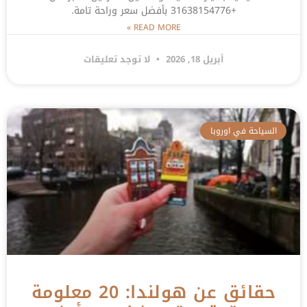
+31638154776 بأفضل سعر وراحة تامة.
READ MORE »
أبريل 18, 2026
لا توجد تعليقات
السياحة في اوروبا
حقائق عن هولندا: 20 معلومة