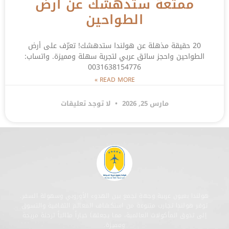
ممتعة ستدهشك عن أرض
الطواحين
20 حقيقة مذهلة عن هولندا ستدهشك! تعرّف على أرض
الطواحين واحجز سائق عربي لتجربة سهلة ومميزة. واتساب:
0031638154776
READ MORE »
مارس 25, 2026
لا توجد تعليقات
هولندا بعيون عربية وجهة تجمع بين الهدوء الأوروبي وسهولة السفر.
توفر هولندا تجارب متنوعة من استكشاف المعالم الثقافية والتسوق
إلى تذوق المأكولات العالمية، مما يجعلها خياراً مثالياً لرحلة مريحة
ومميزة.