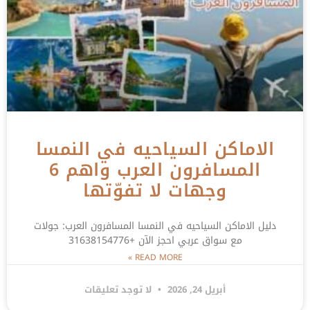
الاماكن السياحيه في النمسا
المسافرون العرب واهم 6
وجهات لا تفوّتها
دليل الاماكن السياحيه في النمسا المسافرون العرب: جولات
مع سواق عربي احجز الآن +31638154776
READ MORE »
أبريل 24, 2026
لا توجد تعليقات