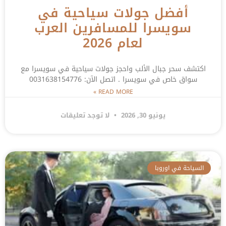
أفضل جولات سياحية في
سويسرا للمسافرين العرب
لعام 2026
اكتشف سحر جبال الألب واحجز جولات سياحية في سويسرا مع
سواق خاص في سويسرا . اتصل الآن: 0031638154776
READ MORE »
يونيو 30, 2026
لا توجد تعليقات
السياحة في اوروبا