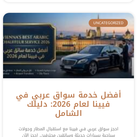
UNCATEGORIZED
أفضل خدمة سواق عربي في
فيينا لعام 2026: دليلك
الشامل
احجز سواق عربي في فيينا مع استقبال المطار وجولات
سياحية بسيارات حديثة وسائقين محترفين. احجز الآن