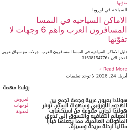
السياحة في اوروبا
الاماكن السياحيه في النمسا
المسافرون العرب واهم 6 وجهات لا
تفوّتها
دليل الاماكن السياحيه في النمسا المسافرون العرب: جولات مع سواق عربي
احجز الآن +31638154776
Read More »
أبريل 24, 2026
لا توجد تعليقات
روابط مهمة
العروض
هولندا بعيون عربية وجهة تجمع بين
الهدوء الأوروبي وسهولة السفر. توفر
الوجهات
هولندا تجارب متنوعة من استكشاف
المدونة
المعالم الثقافية والتسوق إلى تذوق
المأكولات العالمية، مما يجعلها خياراً
مثالياً لرحلة مريحة ومميزة.