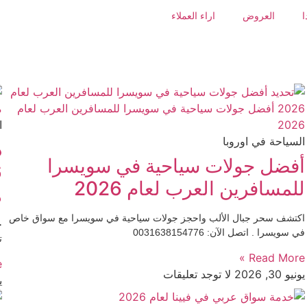
ا
العروض
اراء العملاء
ا
السياحة في اوروبا
د
أفضل جولات سياحية في سويسرا
للمسافرين العرب لعام 2026
ه
اكتشف سحر جبال الألب واحجز جولات سياحية في سويسرا مع سواق خاص
ح
في سويسرا . اتصل الآن: 0031638154776
ت
Read More »
»
يونيو 30, 2026
لا توجد تعليقات
يو