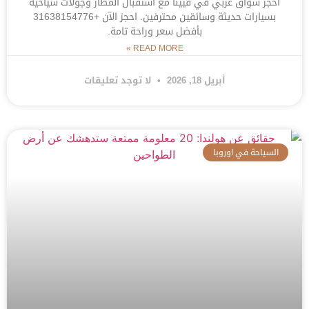
احجز سواق عربي في فيينا مع استقبال المطار وجولات سياحية
بسيارات حديثة وسائقين محترفين. احجز الآن +31638154776
بأفضل سعر وراحة تامة.
READ MORE »
أبريل 18, 2026
لا توجد تعليقات
السياحة في اوروبا