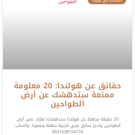
السياحة في اوروبا
حقائق عن هولندا: 20 معلومة
ممتعة ستدهشك عن أرض
الطواحين
20 حقيقة مذهلة عن هولندا ستدهشك! تعرّف على أرض
الطواحين واحجز سائق عربي لتجربة سهلة ومميزة. واتساب:
0031638154776