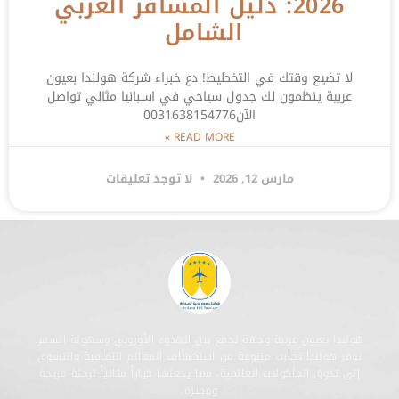
2026: دليل المسافر العربي
الشامل
لا تضيع وقتك في التخطيط! دع خبراء شركة هولندا بعيون
عربية ينظمون لك جدول سياحي في اسبانيا مثالي تواصل
الآن0031638154776
READ MORE »
مارس 12, 2026
لا توجد تعليقات
هولندا بعيون عربية وجهة تجمع بين الهدوء الأوروبي وسهولة السفر.
توفر هولندا تجارب متنوعة من استكشاف المعالم الثقافية والتسوق
إلى تذوق المأكولات العالمية، مما يجعلها خياراً مثالياً لرحلة مريحة
ومميزة.