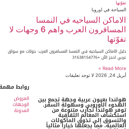
السياحة في اوروبا
الاماكن السياحيه في النمسا
المسافرون العرب واهم 6 وجهات لا
تفوّتها
دليل الاماكن السياحيه في النمسا المسافرون العرب: جولات مع سواق
عربي احجز الآن +31638154776
Read More »
أبريل 24, 2026
لا توجد تعليقات
روابط مهمة
العروض
هولندا بعيون عربية وجهة تجمع بين
الهدوء الأوروبي وسهولة السفر.
الوجهات
توفر هولندا تجارب متنوعة من
المدونة
استكشاف المعالم الثقافية
والتسوق إلى تذوق المأكولات
العالمية، مما يجعلها خياراً مثالياً