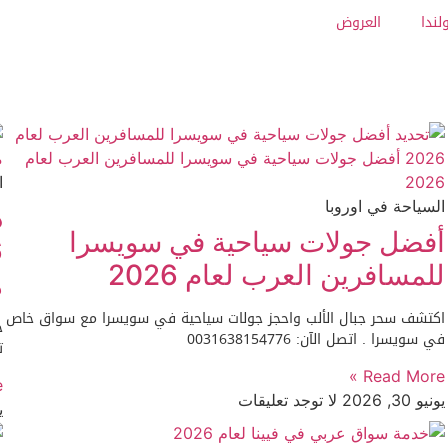
لندا
العروض
ا
السياحة في اوروبا
د
أفضل جولات سياحية في سويسرا
للمسافرين العرب لعام 2026
ه
اكتشف سحر جبال الألب واحجز جولات سياحية في سويسرا مع سواق خاص
ح
في سويسرا . اتصل الآن: 0031638154776
ت
Read More »
»
يونيو 30, 2026
لا توجد تعليقات
يو