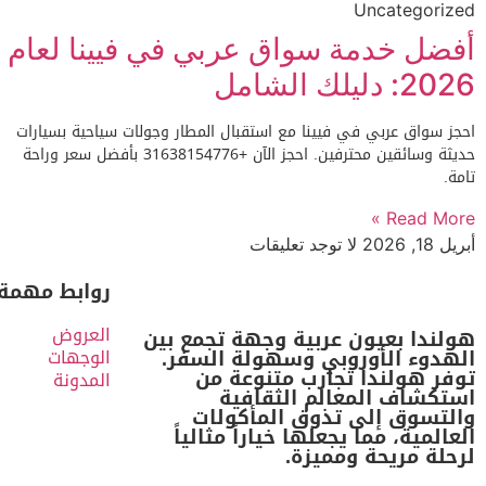
Uncategorized
أفضل خدمة سواق عربي في فيينا لعام
2026: دليلك الشامل
احجز سواق عربي في فيينا مع استقبال المطار وجولات سياحية بسيارات
حديثة وسائقين محترفين. احجز الآن +31638154776 بأفضل سعر وراحة
تامة.
Read More »
أبريل 18, 2026
لا توجد تعليقات
روابط مهمة
العروض
هولندا بعيون عربية وجهة تجمع بين
الهدوء الأوروبي وسهولة السفر.
الوجهات
توفر هولندا تجارب متنوعة من
المدونة
استكشاف المعالم الثقافية
والتسوق إلى تذوق المأكولات
العالمية، مما يجعلها خياراً مثالياً
لرحلة مريحة ومميزة.