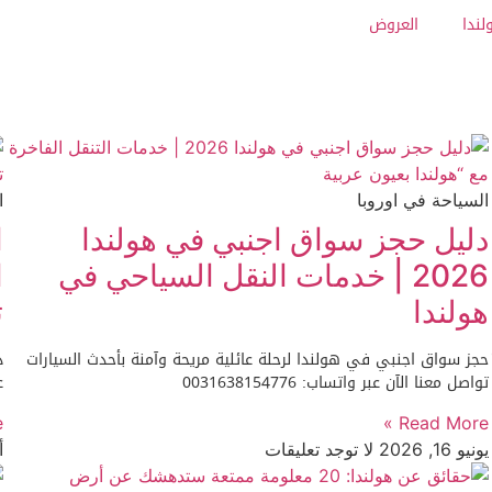
لندا
العروض
السياحة في اوروبا
ا
دليل حجز سواق اجنبي في هولندا
ا
2026 | خدمات النقل السياحي في
هولندا
ت
حجز سواق اجنبي في هولندا لرحلة عائلية مريحة وآمنة بأحدث السيارات
د
تواصل معنا الآن عبر واتساب: 0031638154776
ع
»
Read More »
يونيو 16, 2026
لا توجد تعليقات
أب