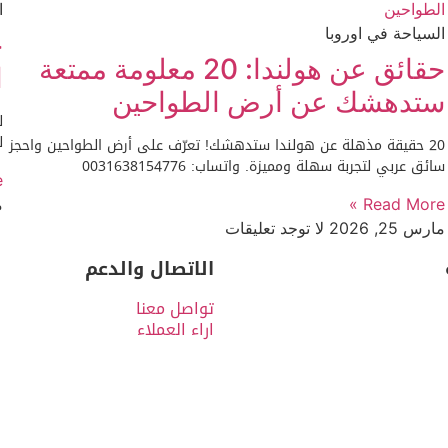
ا
السياحة في اوروبا
حقائق عن هولندا: 20 معلومة ممتعة
ا
ستدهشك عن أرض الطواحين
ل
ل
20 حقيقة مذهلة عن هولندا ستدهشك! تعرّف على أرض الطواحين واحجز
سائق عربي لتجربة سهلة ومميزة. واتساب: 0031638154776
»
Read More »
م
مارس 25, 2026
لا توجد تعليقات
الاتصال والدعم
تواصل معنا
اراء العملاء