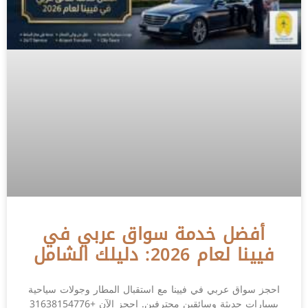
أفضل خدمة سواق عربي في
فيينا لعام 2026: دليلك الشامل
احجز سواق عربي في فيينا مع استقبال المطار وجولات سياحية
بسيارات حديثة وسائقين محترفين. احجز الآن +31638154776