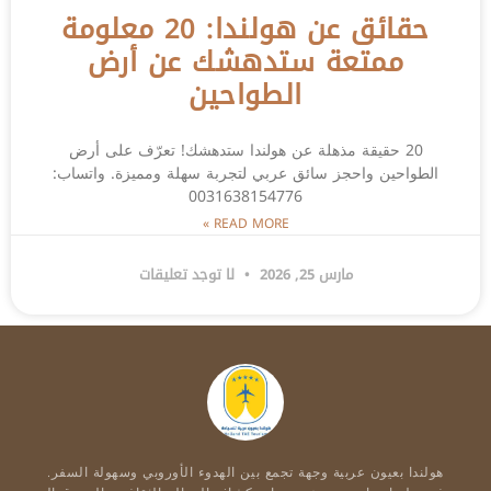
حقائق عن هولندا: 20 معلومة
ممتعة ستدهشك عن أرض
الطواحين
20 حقيقة مذهلة عن هولندا ستدهشك! تعرّف على أرض
الطواحين واحجز سائق عربي لتجربة سهلة ومميزة. واتساب:
0031638154776
READ MORE »
مارس 25, 2026
لا توجد تعليقات
هولندا بعيون عربية وجهة تجمع بين الهدوء الأوروبي وسهولة السفر.