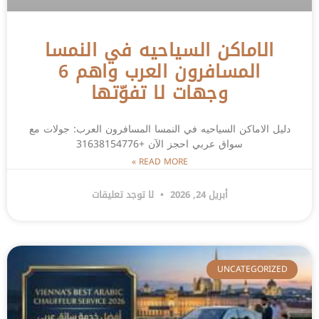
الاماكن السياحيه في النمسا
المسافرون العرب واهم 6
وجهات لا تفوّتها
دليل الاماكن السياحيه في النمسا المسافرون العرب: جولات مع
سواق عربي احجز الآن +31638154776
READ MORE »
أبريل 24, 2026
لا توجد تعليقات
UNCATEGORIZED