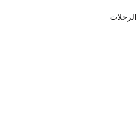
الرحلات
جولات سياحية في امستردام 5 ايام