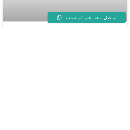
تواصل معنا عبر الوتساب
جولة سياحية في قرية ناردن
هولندا -Naarden
جولة سياحية في قرية ناردن هولندا -Naarden . ناردن واحدة من
أهم مدن هولندا الريفية حيث تقع في منطقة غوي في مقاطعة
شمال هولندا ،
أقرأ اكثر »
الاماكن السياحية في الريف الهولندي