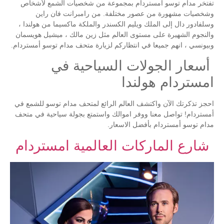
تفتخر مدام توسو أمستردام بمجموعة من شخصيات الشمع لأشخاص
وشخصيات مشهورة من عصور مختلفة. من رامبرانت فان راين
وسلفادور دال إلى الملك ويليم الكسندر والملكة ماكسيما من هولندا ،
والنجوم الشهيرة على مستوى العالم مثل زين مالك ، ميشيل هويسمان
وبيونسي ، انهم جميعا في انتظاركم لزيارة متحف مدام توسو أمستردام.
أسعار الجولات السياحية في
امستردام هولندا
احجز تذكرتك الآن واكتشف العالم الرائع لمتحف مدام توسو للشمع في
أمستردام! تواصل معنا ووفر اموالك واستمتع بجولة سياحية في متحف
مدام توسو أمستردام بأفضل الاسعار.
شارع الماركات العالمية امستردام