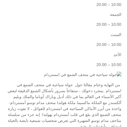
10:00 – 20:00
الجمعة
10:00 – 20:00
السبت
10:00 – 20:00
الأحد
10:00 – 20:00
من النهاية وختام مقالنا حول جولة سياحية في متحف الشمع في
امستردام .بمجرد دخولك ، ستفاجأ بسرور بأشكال الشمع الدقيقة لبعض
أكبر الأسماء في العالم بما في ذلك أديل وباراك أوباما والملك ويليم
ألكسندر مع الملكة ماكسيما ملكة هولندا.متحف مدام توسو أمستردام-
واحدة من أبرز الأماكن السياحية في امستردام للعوائل ، لا تفوت زيارة
متحف الشمع الذي يقع في قلب أمستردام بهولندا. إنه جزء من سلسلة
متاحف مدام توسو الشهيرة التي تعرض شخصيات شمعية نابضة بالحياة
لمشاهير وأيقونات تاريخية.