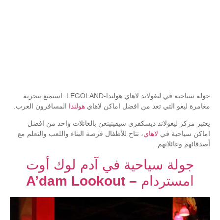
جولة سياحية في ليغولاند لاهاي هولندا-LEGOLAND. استمتع بتجربة
مغامرة ليغو التي تعد من افضل اماكن لاهاي
هولندا
المسافرون العرب.
يعتبر مركز ليغولاند ديسكفري شيفينينغن بالعائلات واحد من افضل
اماكن سياحية في
لاهاي
، تتاح للأطفال فرصة البناء واللعب والتعلم مع
أصدقائهم وعائلاتهم.
جولة سياحية في آدم لوك أوت
امستردام – A’dam Lookout