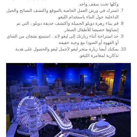
وكلها تحت سقف واحد.
اشترك في ورش العمل الخاصة بالموقع واكتشف النصائح والحيل
الداخلية حول البناء باستخدام الليغو.
قم ببناء زهرة دوبلو الجميلة واكتشف حديقة دوبلو ، التي تم
إنشاؤها خصيصا للأطفال الصغار.
خذ استراحة أثناء زيارتك إلى ليغو لاند . استمتع بفنجان من الشاي
أو القهوة أو الصودا مع وجبة خفيفة.
يمكنك أيضا زيارة متجر ليغو لأجمل ليغو والحصول على هدية
تذكارية لمغامرة الليغو.