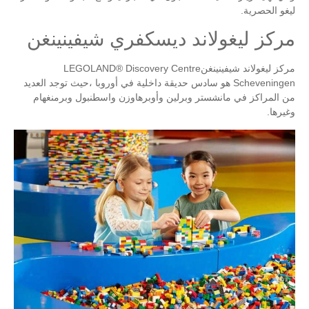
ليغو الحصرية.
مركز ليغولاند ديسكفري شيفينينغن
مركز ليغولاند شيفينينغنLEGOLAND® Discovery Centre
Scheveningen هو سادس حديقة داخلية في أوروبا ،حيث توجد العديد
من المراكز في مانشستر وبرلين وأوبرهاوزن واسطنبول وبرمنغهام
وغيرها.