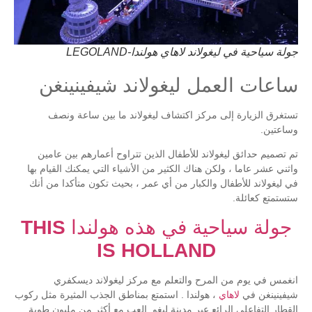
جولة سياحية في ليغولاند لاهاي هولندا-LEGOLAND
ساعات العمل ليغولاند شيفينينغن
تستغرق الزيارة إلى مركز اكتشاف ليغولاند ما بين ساعة ونصف
وساعتين.
تم تصميم حدائق ليغولاند للأطفال الذين تتراوح أعمارهم بين عامين
واثني عشر عاما ، ولكن هناك الكثير من الأشياء التي يمكنك القيام بها
في ليغولاند للأطفال والكبار من أي عمر ، بحيث تكون متأكدا من أنك
ستستمتع كعائلة.
جولة سياحية في هذه هولندا THIS
IS HOLLAND
انغمس في يوم من المرح والتعلم مع مركز ليغولاند ديسكفري
شيفينينغن في
لاهاي
، هولندا . استمتع بمناطق الجذب المثيرة مثل ركوب
القطار التفاعلي الرائع عبر مدينة ليغو. العب مع أكثر من مليون طوبة