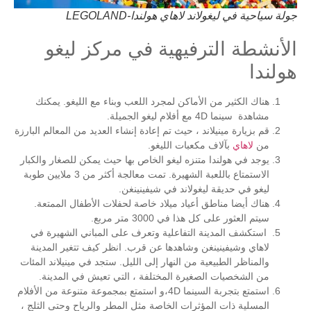
جولة سياحية في ليغولاند لاهاي هولندا-LEGOLAND
الأنشطة الترفيهية في مركز ليغو
هولندا
هناك الكثير من الأماكن لمجرد اللعب وبناء مع الليغو. يمكنك
مشاهدة سينما 4D مع أفلام ليغو الجميلة.
قم بزيارة مينيلاند ، حيث تم إعادة إنشاء العديد من المعالم البارزة
من
لاهاي
بآلاف مكعبات الليغو.
يوجد في هولندا متنزه ليغو الخاص بها حيث يمكن للصغار والكبار
الاستمتاع باللعبة الشهيرة. تمت معالجة أكثر من 3 ملايين طوبة
ليغو في حديقة ليغولاند في شيفينينغن.
هناك أيضا مناطق أعياد ميلاد خاصة لحفلات الأطفال الممتعة.
سيتم العثور على كل هذا في 3000 متر مربع.
استكشف المدينة التفاعلية وتعرف على المباني الشهيرة في
لاهاي وشيفينينغن وشاهدها عن قرب. انظر كيف تتغير المدينة
والمناظر الطبيعية من النهار إلى الليل. ستجد في مينيلاند المئات
من الشخصيات الصغيرة المختلفة ، التي تعيش في المدينة.
استمتع بتجربة السينما 4D،و استمتع بمجموعة متنوعة من الأفلام
المسلية ذات المؤثرات الخاصة مثل المطر والرياح وحتى الثلج ،