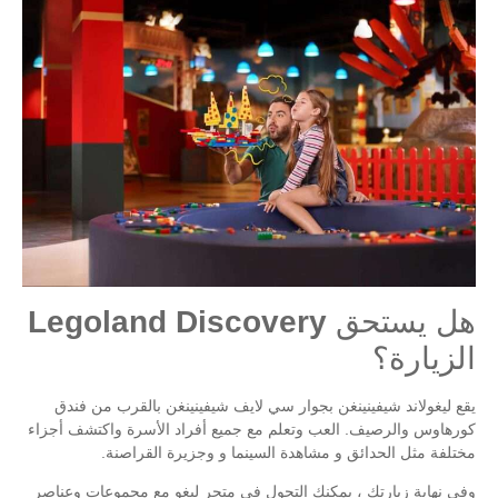
هل يستحق Legoland Discovery
الزيارة؟
يقع ليغولاند شيفينينغن بجوار سي لايف شيفينينغن بالقرب من فندق
كورهاوس والرصيف. العب وتعلم مع جميع أفراد الأسرة واكتشف أجزاء
مختلفة مثل الحدائق و مشاهدة السينما و وجزيرة القراصنة.
وفي نهاية زيارتك ، يمكنك التجول في متجر ليغو مع مجموعات وعناصر