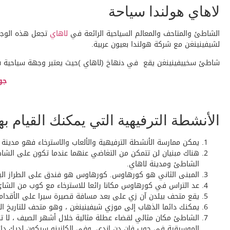
لاهاي هولندا سياحة
الشاطئ والمتاحف والمعالم السياحية الرائعة في
لاهاي
تجعل هذه الوجهة
لشيفينينغن مع شركة هولندا بعيون عربية.
شاطئ سخييفينينغن يقع في دنهاخ (لاهاي )حيث يعتبر وجهة سياحية شهيرة
جول
الأنشطة الترفيهية التي يمكنك القيام بها خ
يمكن ممارسة الأنشطة الترفيهية والألعاب والاسترخاء فهو مدين
هناك مبنيان لن تتمكن من التغاضي عنهما عندما تكون على الشاط
الشاطئ ومدينة لاهاي.
المبنى الثاني هو كورهاوس. كورهاوس هو فندق على الطراز الباروكي بني بين عامي 1884 و 1885 ويستحق
عد التراس في كورهاوس مكانا رائعا للاسترخاء مع كوب من الشا
يقع متحف بيلدن آن زي على بعد مسافة قصيرة سيرا على الأقد
يمكنك دائما الذهاب إلى موزي شيفينينغن ، وهو متحف للتاريخ ا
الشاطئ مكان مثالي لقضاء عطلة مثالية خلال أشهر الصيف ، لا ت
الموسيقية في جوب فان دن إندي. وفي الكازينو سيكون لديك دائ