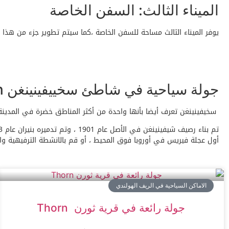
الميناء الثالث: السفن الخاصة
يوفر الميناء الثالث مساحة للسفن الخاصة ،كما سيتم تطوير جزء من هذا ا
جولة سياحية في شاطئ سخييفينينغن Scheveningen
سخيفينينغن تعرف أيضا بأنها واحدة من أكثر المناطق خضرة في المدينة. لديها أكثر من 350 فدانا من الحدائق والمساحات الطبيعية ، بما في ذلك شيفينينغز بوسجيس ، نيو
أول عجلة فيريس في أوروبا فوق المحيط ، أو قم بالانشطة الترفيهية 
الاماكن السياحية في الريف الهولندي
جولة رائعة في قرية ثورن Thorn