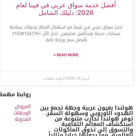
أفضل خدمة سواق عربي في فيينا لعام
2026: دليلك الشامل
احجز سواق عربي في فيينا مع استقبال المطار وجولات سياحية
بسيارات حديثة وسائقين محترفين. احجز الآن +31638154776
بأفضل سعر وراحة تامة.
READ MORE »
أبريل 18, 2026
لا توجد تعليقات
روابط مهمة
العروض
هولندا بعيون عربية وجهة تجمع بين
الهدوء الأوروبي وسهولة السفر.
الوجهات
توفر هولندا تجارب متنوعة من
المدونة
استكشاف المعالم الثقافية
والتسوق إلى تذوق المأكولات
العالمية، مما يجعلها خياراً مثالياً