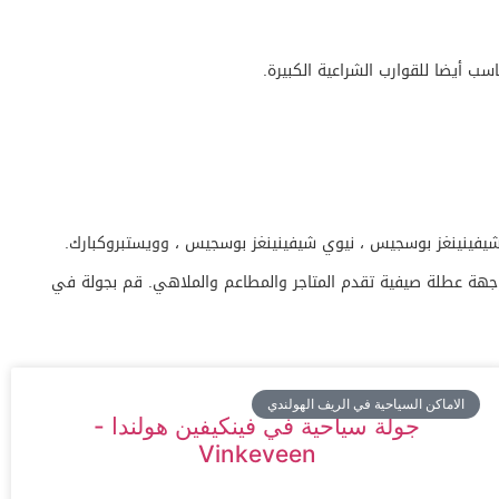
سب أيضا للقوارب الشراعية الكبيرة.
عام 1943. أعيد بناء الرصيف الحالي في عام 1961 من الأسمنت ، ولا يزال اليوم وجهة عطلة صيفية تقدم المتاجر والمطاعم والملاهي. قم بجولة في
الاماكن السياحية في الريف الهولندي
جولة سياحية في فينكيفين هولندا -
Vinkeveen