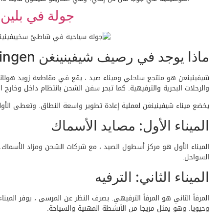
جولة في بلين ا
ماذا يوجد في رصيف شيفينينغن Scheveningen؟
شيفينينغن هو منتجع ساحلي وميناء صيد ، يقع في مقاطعة زويد هولاند ،
والرحلات البحرية والترفيهية. كما تبحر سفن الشحن بانتظام داخل وخار
يخضع ميناء شيفينينغن لعملية إعادة تطوير واسعة النطاق. وتعطى الأولوي
الميناء الأول: مصايد الأسماك
الميناء الأول هو مركز أسطول الصيد ، مع شركات الشحن ومزاد الأسماك. ك
السواحل.
الميناء الثاني: الترفيه
المرفأ الثاني هو المرفأ الترفيهي. بصرف النظر عن المرسى ، يوفر المي
وحيويا. وهو يمثل مزيجا من الأنشطة المهنية والسياحة.