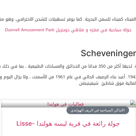
لميناء كميناء للسفن البحرية. كما يوفر تسهيلات للشحن الاحترافي، وهو منا
جولة سياحية في منتزه و ملاهي دوينريل Duinrell Amusement Park
ي شيفينينغز بوسجيس ، وويستبروكبارك.
تم بناء رصيف شيفينينغن في الأصل عام 1901 ، وتم تدميره بنيران 
والمائية فوق شاطئ شيفينينغن.
الاماكن السياحية في الريف الهولندي
جولة رائعة في قرية ليسه هولندا -Lisse