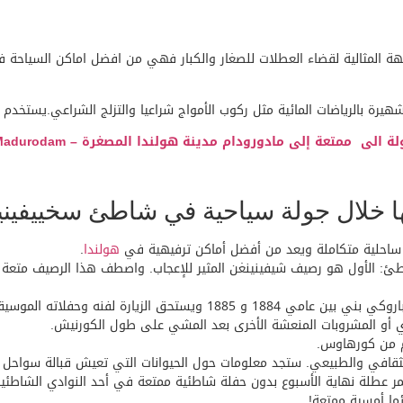
 المثالية لقضاء العطلات للصغار والكبار فهي من افضل اماكن السياحة
 بالرياضات المائية مثل ركوب الأمواج شراعيا والتزلج الشراعي.يستخدم ا
ة الى ممتعة إلى مادورودام مدينة هولندا المصغرة – Madurodam
لال جولة سياحية في شاطئ سخييفينينغن eningen
ة ساحلية متكاملة ويعد من أفضل أماكن ترفيهية في
هولندا
.
ئ: الأول هو رصيف شيفينينغن المثير للإعجاب. واصطف هذا الرصيف متعة مع
 الزيارة لفنه وحفلاته الموسيقية.
ي أو المشروبات المنعشة الأخرى بعد المشي على طول الكورنيش.
ام من كورهاوس.
لثقافي والطبيعي. ستجد معلومات حول الحيوانات التي تعيش قبالة سواحل 
مر عطلة نهاية الأسبوع بدون حفلة شاطئية ممتعة في أحد النوادي الشاطئي
ما أمسية ممتعة!.