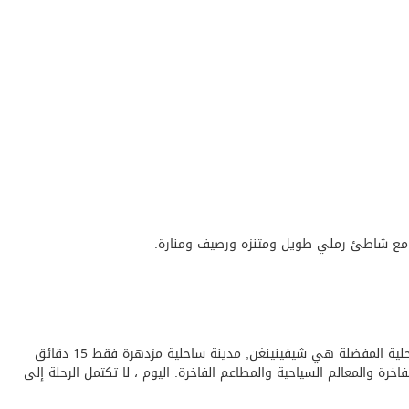
ع شاطئ رملي طويل ومتنزه ورصيف ومنارة.
تشتهر هولندا بقنواتها الجميلة وطعامها اللذيذ وطواحين الهواء الضوئية ، لكن شواطئها تحظى بشعبية في الأشهر الأكثر دفئا. من المواقع الساحلية المفضلة هي شيفينينغن, مدينة ساحلية مزدهرة فقط 15 دقائق
منتجع ترفيهي من الطراز الأول وغنية بالفنادق الفاخرة والمعالم السياحية والمطاعم الفاخرة. اليوم ، لا تكتمل الرحلة إلى