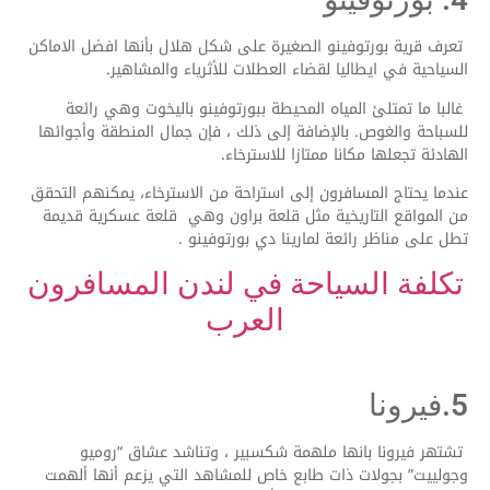
تعرف قرية بورتوفينو الصغيرة على شكل هلال بأنها افضل الاماكن
السياحية في ايطاليا لقضاء العطلات للأثرياء والمشاهير.
غالبا ما تمتلئ المياه المحيطة ببورتوفينو باليخوت وهي رائعة
للسباحة والغوص. بالإضافة إلى ذلك ، فإن جمال المنطقة وأجوائها
الهادئة تجعلها مكانا ممتازا للاسترخاء.
عندما يحتاج المسافرون إلى استراحة من الاسترخاء، يمكنهم التحقق
من المواقع التاريخية مثل قلعة براون وهي قلعة عسكرية قديمة
تطل على مناظر رائعة لمارينا دي بورتوفينو .
تكلفة السياحة في لندن المسافرون
العرب
5.فيرونا
تشتهر فيرونا بانها ملهمة شكسبير ، وتناشد عشاق “روميو
وجولييت” بجولات ذات طابع خاص للمشاهد التي يزعم أنها ألهمت