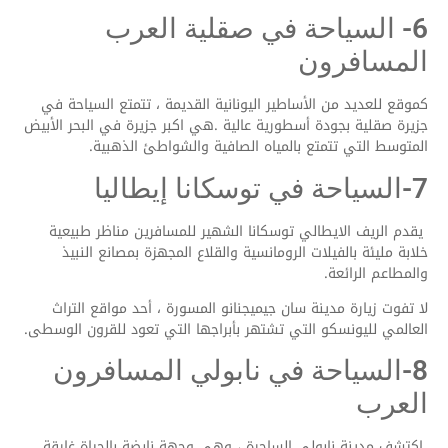
6- السياحة في صقلية العرب
المسافرون
كموقع للعديد من الأساطير اليونانية القديمة ، تتمتع السياحة في
جزيرة صقلية بجودة أسطورية عالية .هي اكبر جزيرة في البحر الأبيض
المتوسط التي تتمتع بالمياه الصافية والشواطئ الذهبية.
7-السياحة في توسكانا إيطاليا
يقدم الريف الايطالي توسكانا الشهير للمسافرين مناظر طبيعية
خلابة مليئة بالفيلات الرومانسية والقلاع المجهزة بمصانع النبيذ
والمطاعم الرائعة.
لا تفوت زيارة مدينة سان جيميجنانو المسورة ، أحد مواقع التراث
العالمي لليونسكو التي تشتهر بأبراجها التي تعود للقرون الوسطى.
8-السياحة في نابولي المسافرون
العرب
اكتشف مدينة نابولي الساحرة ، وهي وجهة نابضة بالحياة غارقة