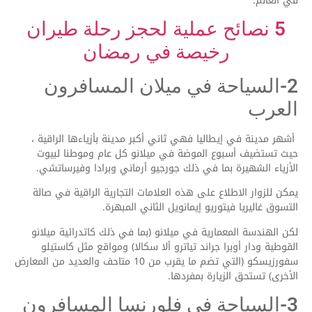
في العالم.
5 نصائح عملية لحجز رحلة طيران
رخيصة في رمضان
2-السياحة في ميلان المسافرون
العرب
أشهر مدينة في إيطاليا فهي ثاني أكبر مدينة بأزياءها الراقية ،
حيث تستضيف أسبوع الموضة في ميلانو كل عام وموطنا لبيوت
الأزياء الشهيرة بما في ذلك جورجيو أرماني وبرادا وفيرساتشي.
يمكن للزوار الاطلاع على هذه العلامات التجارية الراقية في صالة
التسوق غاليريا فيتوريو إيمانويل الثاني المبهرة.
لكن الهندسة المعمارية في ميلانو (بما في ذلك كاتدرائية ميلانو
القوطية ودار أوبرا جراند تياترو ألا سكالا) ومواقع مثل كاستيلو
سفورزيسكو (التي تضم ما يقرب من 10 متاحف والعديد من المعارض
الأخرى) تستحق الزيارة بمفردها.
3-السياحة في فلورنسا المسافرون