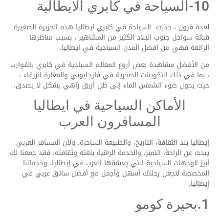
10-السياحة في كابري الايطالية
لعدة قرون ، جذبت السياحة في كابري ايطاليا هذه الجزيرة الصغيرة
قبالة سواحل جنوب البلاد الكثير من المشاهير ، بسبب مناظرها
الرائعة فهي من افضل المدن السياحية في ايطاليا.
من الأفضل مشاهدة بعض أروع المعالم السياحية في كابري بالقوارب
، بما في ذلك التكوينات الصخرية في فارجليوني والمغارة الزرقاء ،
حيث يحول ضوء الشمس الماء إلى ظل أزرق زاهي بشكل لا يصدق.
الأماكن السياحية في ايطاليا
المسافرون العرب
إيطاليا بلد الثقافة، التاريخ، والطبيعة الساحرة. ولأن المسافر العربي
يبحث عن الراحة، التميز، والخدمة الراقية بلغته وثقافته، فقد جمعنا لك
أبرز الوجهات السياحية التي يعشقها العرب في إيطاليا، وخدماتنا
المخصصة لتجعل رحلتك أسهل وأجمل مع أفضل سائق عربي في
إيطاليا.
1.بحيرة كومو