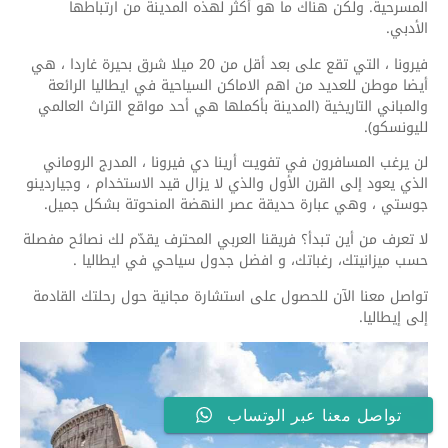
المسرحية. ولكن هناك ما هو أكثر لهذه المدينة من ارتباطها
الأدبي.
فيرونا ، التي تقع على بعد أقل من 20 ميلا شرق بحيرة غاردا ، هي
أيضا موطن للعديد من اهم الاماكن السياحية في ايطاليا الرائعة
والمباني التاريخية (المدينة بأكملها هي أحد مواقع التراث العالمي
لليونسكو).
لن يرغب المسافرون في تفويت أرينا دي فيرونا ، المدرج الروماني
الذي يعود إلى القرن الأول والذي لا يزال قيد الاستخدام ، وجياردينو
جوستي ، وهي عبارة حديقة عصر النهضة المنحوتة بشكل جميل.
لا تعرف من أين تبدأ؟ فريقنا العربي المحترف يقدّم لك نصائح مفصلة
حسب ميزانيتك، رغباتك، و افضل جدول سياحي في ايطاليا .
تواصل معنا الآن للحصول على استشارة مجانية حول رحلتك القادمة
إلى إيطاليا.
تواصل معنا عبر الوتساب