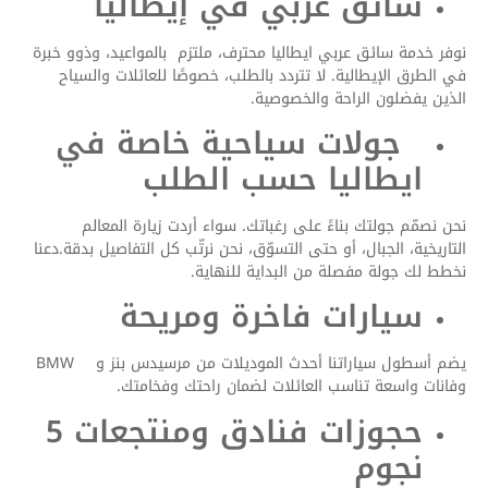
سائق عربي في إيطاليا
نوفر خدمة سائق عربي ايطاليا محترف، ملتزم بالمواعيد، وذوو خبرة
في الطرق الإيطالية. لا تتردد بالطلب، خصوصًا للعائلات والسياح
الذين يفضلون الراحة والخصوصية.
جولات سياحية خاصة في
ايطاليا حسب الطلب
نحن نصمّم جولتك بناءً على رغباتك. سواء أردت زيارة المعالم
التاريخية، الجبال، أو حتى التسوّق، نحن نرتّب كل التفاصيل بدقة.دعنا
نخطط لك جولة مفصلة من البداية للنهاية.
سيارات فاخرة ومريحة
يضم أسطول سياراتنا أحدث الموديلات من مرسيدس بنز و BMW
وفانات واسعة تناسب العائلات لضمان راحتك وفخامتك.
حجوزات فنادق ومنتجعات 5
نجوم