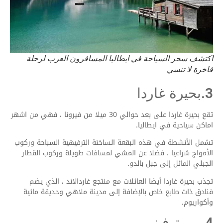
اكتشف سحر السياحة في ايطاليا المسافرون العرب لرحلة
فاخرة لا تنسي
3.بحيرة غاردا
تقع بحيرة غاردا على بعد حوالي 30 ميلا من فيرونا ، فهي من اشهر
اماكن سياحية في ايطاليا.
تشمل الأنشطة في هذه البقعة الساخنة الترفيهية السباحة وركوب
الأمواج شراعيا ، فضلا عن المشي لمسافات طويلة وركوب القطار
الجبلي المائل إلى جبل بالدو.
تجذب بحيرة غاردا أيضا العائلات مع منتجع غاردالاند ، الذي يضم
فنادق ذات طابع خاص بالإضافة إلى مدينة ملاهي وحديقة مائية
وأكواريوم.
4. بورتوفينو