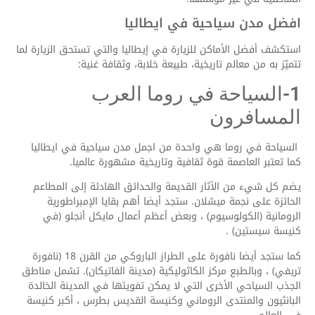
افضل مدن سياحية في ايطاليا
استكشف أفضل الأماكن للزيارة في إيطاليا والتي تستحق الزيارة لما
تتميّز به من معالم تاريخية، طبيعة خلابة، وثقافة غنية:
1-السياحة في روما العرب
المسافرون
السياحة في روما هي واحدة من اجمل مدن سياحية في ايطاليا
كما تعتبر العاصمة قوة ثقافية وتاريخية مشهورة عالميا.
يضم كل شيء من الآثار القديمة والحدائق الهادئة إلى المطاعم
الحائزة على نجمة ميشلان. ستجد أيضا أهم بقايا الإمبراطورية
الرومانية (الكولوسيوم) ، وبعض أعظم أعمال مايكل أنجلو (في
كنيسة سيستين) .
كما ستجد أيضا نافورة على الطراز الباروكي من القرن 18 (نافورة
تريفي) ، وبالطبع مركز الكاثوليكية (مدينة الفاتيكان). تشمل مناطق
الجذب السياحي الأخرى التي لا يمكن تفويتها في المدينة الخالدة
البانثيون والمنتدى الروماني وكنيسة القديس بطرس ، أكبر كنيسة