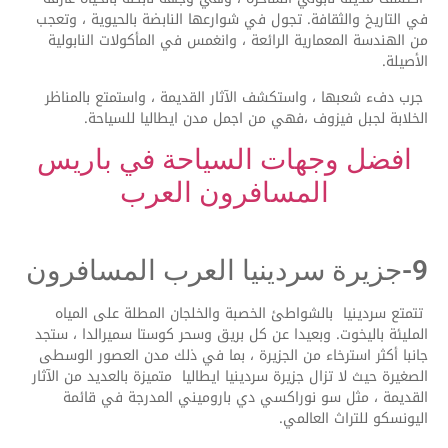
في التاريخ والثقافة. تجول في شوارعها النابضة بالحيوية ، وتعجب
من الهندسة المعمارية الرائعة ، وانغمس في المأكولات النابولية
الأصيلة.
جرب دفء شعبها ، واستكشف الآثار القديمة ، واستمتع بالمناظر
الخلابة لجبل فيزوف ،فهي من اجمل مدن ايطاليا للسياحة.
افضل وجهات السياحة في باريس
المسافرون العرب
9-جزيرة سردينيا العرب المسافرون
تتمتع سردينيا بالشواطئ الخصبة والخلجان المطلة على المياه
المليئة باليخوت. وبعيدا عن كل بريق وسحر كوستا سميرالدا ، ستجد
جانبا أكثر استرخاء من الجزيرة ، بما في ذلك مدن العصور الوسطى
الصغيرة حيث لا تزال جزيرة سردينيا ايطاليا متميزة بالعديد من الآثار
القديمة ، مثل سو نوراكسي دي باروميني المدرجة في قائمة
اليونسكو للتراث العالمي.