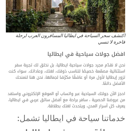
اكتشف سحر السياحة في ايطاليا المسافرون العرب لرحلة
فاخرة لا تنسي
افضل جولات سياحية في ايطاليا
نحن لا نقدّم مجرد جولات سياحية ايطاليا، بل نخلق لك تجربة سفر
استثنائية مصمّمة خصيصًا لتناسب ذوقك، لغتك، وعاداتك. سواء كنت
تزور إيطاليا لأول مرة أو عاشقًا مكرّسًا لجمالها، نحن هنا لنمنحك
الأفضل دائمًا.
احجز الآن جولتك السياحية عبر واتساب أو الموقع الإلكتروني واستفد
من عروضنا الحصرية ، سافر براحة مع أفضل سائق عربي في ايطاليا،
يعرف كل أسرار المدن، ويتحدث لغتك بطلاقة.
خدماتنا سياحة في ايطاليا تشمل: