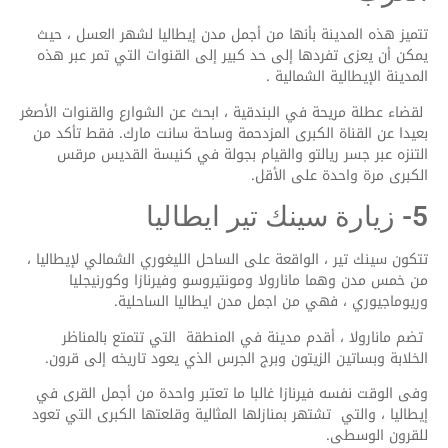
تتميز هذه المدينة بأنها من أجمل مدن إيطاليا لشهر العسل ، حيث
يمكن أن يعزى تفردها إلى حد كبير إلى القنوات التي تمر عبر هذه
المدينة الإيطالية الشمالية .
لقضاء عطلة مريحة في البندقية ، ابحث عن الشوارع والقنوات الأصغر
بعيدا عن القناة الكبرى المزدحمة وساحة سانت مارك. فقط تأكد من
التنزه عبر جسر ريالتو والقيام بجولة في كنيسة القديس مرقس
الكبرى مرة واحدة على الأقل.
5- زيارة سينك تير ايطاليا
تتكون سينك تير ، الواقعة على الساحل الليغوري الشمالي لإيطاليا ،
من خمس مدن وهما مانارولا ومونتيروسو وفيرنازا وكورنيجليا
وريوماجيوري ، فهي من اجمل مدن ايطاليا الساحلية.
تضم مانارولا ، أقدم مدينة في المنطقة التي تتمتع بالمناظر
الخلابة وبساتين الزيتون وبرج الجرس الذي يعود تاريخه إلى قرون.
وفى الوقت نفسه فيرنازا غالبا ما تعتبر واحدة من أجمل القرى في
إيطاليا ، والتي تشتهر بمنازلها المثالية وقلعتها الكبرى التي تعود
للقرون الوسطى.