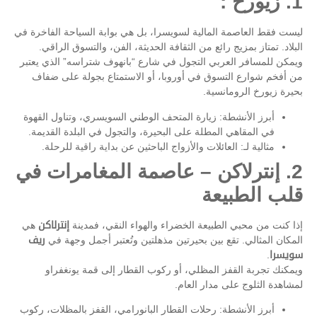
1. زيورخ :
ليست فقط العاصمة المالية لسويسرا، بل هي بوابة السياحة الفاخرة في
البلاد. تمتاز بمزيج رائع من الثقافة الحديثة، الفن، والتسوق الراقي.
ويمكن للمسافر العربي التجول في شارع “بانهوف شتراسه” الذي يعتبر
من أفخم شوارع التسوق في أوروبا، أو الاستمتاع بجولة على ضفاف
بحيرة زيورخ الرومانسية.
أبرز الأنشطة: زيارة المتحف الوطني السويسري، وتناول القهوة
في المقاهي المطلة على البحيرة، والتجول في البلدة القديمة.
مثالية لـ: العائلات والأزواج الباحثين عن بداية راقية للرحلة.
2. إنترلاكن – عاصمة المغامرات في
قلب الطبيعة
إذا كنت من محبي الطبيعة الخضراء والهواء النقي، فمدينة
إنترلاكن
هي
المكان المثالي. تقع بين بحيرتين مذهلتين وتُعتبر أجمل وجهة في
ريف
سويسرا
.
ويمكنك تجربة القفز المظلي، أو ركوب القطار إلى قمة يونغفراو
لمشاهدة الثلوج على مدار العام.
أبرز الأنشطة: رحلات القطار البانورامي، القفز بالمظلات، ركوب