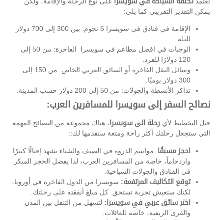
تعتمد
تكلفة السياحة في سويسرا
على نوع الرحلة والإقامة، ولكن
يمكن التقدير التقريبي كما يلي:
الإقامة في فنادق في سويسرا 5 نجوم: بين 300 إلى 700 دولار
لليلة.
الوجبات في افضل مطاعم في سويسرا الفاخرة: من 50 إلى
120 دولارًا للفرد.
وسائل النقل الفاخرة أو السائق العربي الخاص: من 150 إلى
300 دولار يوميًا.
تذاكر الأنشطة والجولات: من 50 إلى 200 دولار حسب المدينة.
نصائح السفر إلى سويسرا للمسافرين العرب:
قبل التخطيط لأي
رحلة الى سويسرا
، هناك مجموعة من النصائح المهمة
التي ستجعل رحلتك أكثر راحة ومتعة سنقدمها لك::
احجز مسبقًا
: مواسم الذروة في الصيف والشتاء تشهد إقبالًا كبيرًا
وازدحاماً، خاصة من المسافرين العرب، لذا يفضل الحجز المبكر
في الفنادق والجولات السياحية.
توقع التكاليف المرتفعة:
سويسرا من الدول الفاخرة في أوروبا،
لكنك ستعيش تجربة تستحق كل مبلغ أنفقته على رحلتك.
اختر سائق عربي في سويسرا:
لتسهل من التنقل بين المدن
والقرى الريفية، خاصة للعائلات.