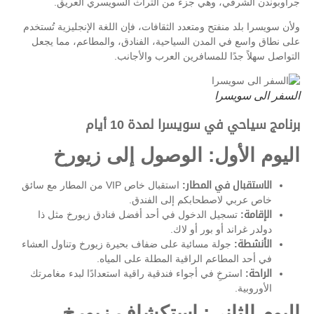
جراوبوندن الشرقي، وهي جزء من التراث السويسري العريق.
ولأن سويسرا بلد منفتح ومتعدد الثقافات، فإن اللغة الإنجليزية تُستخدم
على نطاق واسع في المدن السياحية، الفنادق، والمطاعم، مما يجعل
التواصل سهلاً جدًا للمسافرين العرب والأجانب.
السفر الى سويسرا
برنامج سياحي في سويسرا لمدة 10 أيام
اليوم الأول: الوصول إلى زيورخ
الاستقبال في المطار:
استقبال خاص VIP من المطار مع سائق
خاص عربي لاصطحابكم إلى الفندق.
الإقامة:
تسجيل الدخول في أحد أفضل فنادق زيورخ مثل ذا
دولدر غراند أو بور أو لاك.
الأنشطة:
جولة مسائية على ضفاف بحيرة زيورخ وتناول العشاء
في أحد المطاعم الراقية المطلة على المياه.
الراحة:
استرخِ في أجواء فندقية راقية استعدادًا لبدء مغامرتك
الأوروبية.
اليوم الثاني: استكشاف زيورخ