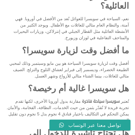
العائلية؟
نعم، السياحة في سويسرا للعوائل تُعد من الأفضل في أوروبا. فهي
آمنة، والنظام العام مثالي للعائلات مع الأطفال. ويوجد الكثير من
الأنشطة العائلية مثل القطار الجبلي في إنترلاكن، وزيارات البحيرات
والمتاحف التفاعلية في لوزان وزيورخ.
ما أفضل وقت لزيارة سويسرا؟
أفضل وقت لزيارة سويسرا السياحة هو بين مايو وسبتمبر وذلك لمحبي
الطبيعة الخضراء، وديسمبر إلى فبراير لعشاق الثلوج والتزلج. الصيف
مثالي للعائلات، بينما الشتاء مثالي للأزواج وشهر العسل.
هل سويسرا غالية أم رخيصة؟
تُعتبر
سويسرا سياحة فاخرة
مقارنة بدول أوروبا الأخرى، لكنها تقدم
تجربة فريدة لا تُقدّر بثمن من حيث الخدمات، النظافة، الفخامة، والأمان.
يمكن التحكم في التكاليف باختيار فنادق 4 نجوم بدل 5 نجوم دون تقليل
الجودة.
تواصل معنا عبر الوتساب
هل تحتاج تأشيرة للدخول إلى