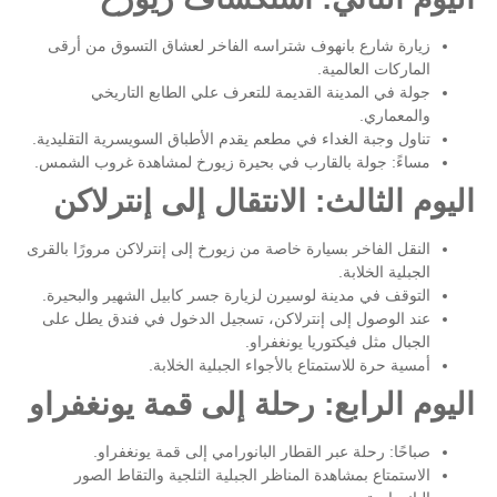
زيارة شارع بانهوف شتراسه الفاخر لعشاق التسوق من أرقى
الماركات العالمية.
جولة في المدينة القديمة للتعرف علي الطابع التاريخي
والمعماري.
تناول وجبة الغداء في مطعم يقدم الأطباق السويسرية التقليدية.
مساءً: جولة بالقارب في بحيرة زيورخ لمشاهدة غروب الشمس
.
اليوم الثالث: الانتقال إلى إنترلاكن
النقل الفاخر بسيارة خاصة من زيورخ إلى إنترلاكن مرورًا بالقرى
الجبلية الخلابة.
التوقف في مدينة لوسيرن لزيارة جسر كابيل الشهير والبحيرة.
عند الوصول إلى إنترلاكن، تسجيل الدخول في فندق يطل على
الجبال مثل فيكتوريا يونغفراو.
أمسية حرة للاستمتاع بالأجواء الجبلية الخلابة.
اليوم الرابع: رحلة إلى قمة يونغفراو
صباحًا: رحلة عبر القطار البانورامي إلى قمة يونغفراو.
الاستمتاع بمشاهدة المناظر الجبلية الثلجية والتقاط الصور