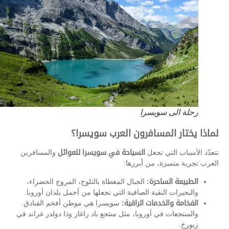
رحلة الى سويسرا
لماذا يختار المسافرون العرب سويسرا؟
تتعدّد الأسباب التي تجعل
السياحة في سويسرا للعوائل
والمسافرين
العرب تجربة متميزة، من أبرزها:
الطبيعة الساحرة:
الجبال المغطاة بالثلوج، المروج الخضراء،
والبحيرات النقية الصافية التي تجعلها من أجمل بلدان أوروبا.
الفخامة والخدمات الراقية:
سويسرا هي موطن أفخم الفنادق
والمنتجعات في أوروبا، مثل منتجع باد راغاز وذا دولدر غراند في
زيورخ.