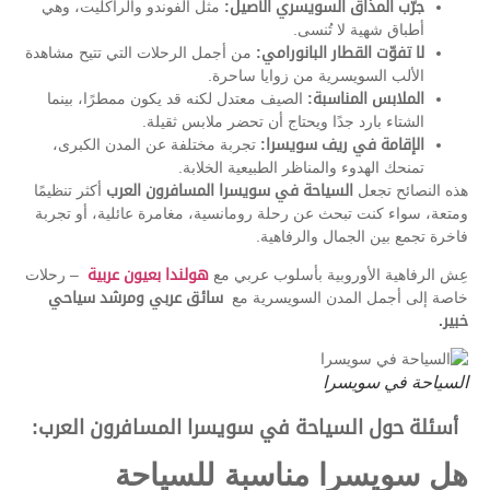
جرّب المذاق السويسري الأصيل:
مثل الفوندو والراكليت، وهي
أطباق شهية لا تُنسى.
لا تفوّت القطار البانورامي:
من أجمل الرحلات التي تتيح مشاهدة
الألب السويسرية من زوايا ساحرة.
الملابس المناسبة:
الصيف معتدل لكنه قد يكون ممطرًا، بينما
الشتاء بارد جدًا ويحتاج أن تحضر ملابس ثقيلة.
الإقامة في ريف سويسرا:
تجربة مختلفة عن المدن الكبرى،
تمنحك الهدوء والمناظر الطبيعية الخلابة.
هذه النصائح تجعل
السياحة في سويسرا المسافرون العرب
أكثر تنظيمًا
ومتعة، سواء كنت تبحث عن رحلة رومانسية، مغامرة عائلية، أو تجربة
فاخرة تجمع بين الجمال والرفاهية.
عِش الرفاهية الأوروبية بأسلوب عربي مع
هولندا بعيون عربية
– رحلات
خاصة إلى أجمل المدن السويسرية مع
سائق عربي ومرشد سياحي
خبير.
السياحة في سويسرا
أسئلة حول السياحة في سويسرا المسافرون العرب:
هل سويسرا مناسبة للسياحة